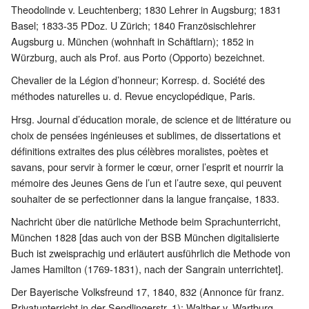
Theodolinde v. Leuchtenberg; 1830 Lehrer in Augsburg; 1831
Basel; 1833-35 PDoz. U Zürich; 1840 Französischlehrer
Augsburg u. München (wohnhaft in Schäftlarn); 1852 in
Würzburg, auch als Prof. aus Porto (Opporto) bezeichnet.
Chevalier de la Légion d’honneur; Korresp. d. Société des
méthodes naturelles u. d. Revue encyclopédique, Paris.
Hrsg. Journal d’éducation morale, de science et de littérature ou
choix de pensées ingénieuses et sublimes, de dissertations et
définitions extraites des plus célèbres moralistes, poètes et
savans, pour servir à former le cœur, orner l’esprit et nourrir la
mémoire des Jeunes Gens de l’un et l’autre sexe, qui peuvent
souhaiter de se perfectionner dans la langue française, 1833.
Nachricht über die natürliche Methode beim Sprachunterricht,
München 1828 [das auch von der BSB München digitalisierte
Buch ist zweisprachig und erläutert ausführlich die Methode von
James Hamilton (1769-1831), nach der Sangrain unterrichtet].
Der Bayerische Volksfreund 17, 1840, 832 (Annonce für franz.
Privatunterricht in der Sendlingerstr. 1); Walther v. Wartburg,