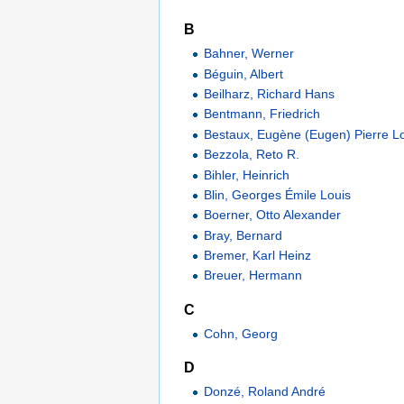
B
Bahner, Werner
Béguin, Albert
Beilharz, Richard Hans
Bentmann, Friedrich
Bestaux, Eugène (Eugen) Pierre L
Bezzola, Reto R.
Bihler, Heinrich
Blin, Georges Émile Louis
Boerner, Otto Alexander
Bray, Bernard
Bremer, Karl Heinz
Breuer, Hermann
C
Cohn, Georg
D
Donzé, Roland André