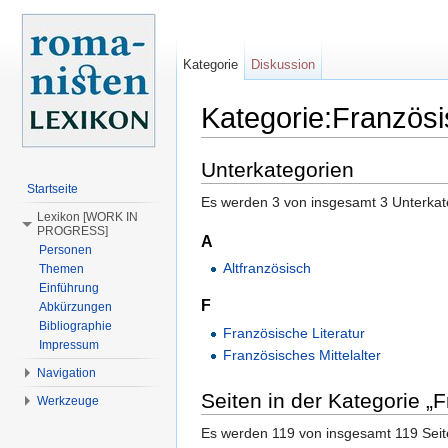
Kategorie
Diskussion
Kategorie:Französ
Wechseln zu:
Navigation
,
Suche
Unterkategorien
Startseite
Es werden 3 von insgesamt 3 Unterkate
Lexikon [WORK IN
PROGRESS]
A
Personen
Altfranzösisch
Themen
Einführung
F
Abkürzungen
Bibliographie
Französische Literatur
Impressum
Französisches Mittelalter
Navigation
Seiten in der Kategorie „
Werkzeuge
Es werden 119 von insgesamt 119 Seite