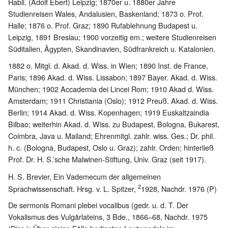
Habil. (Adolf Ebert) Leipzig; 1870er u. 1880er Jahre
Studienreisen Wales, Andalusien, Baskenland; 1873 o. Prof.
Halle; 1876 o. Prof. Graz; 1890 Rufablehnung Budapest u.
Leipzig, 1891 Breslau; 1900 vorzeitig em.; weitere Studienreisen
Süditalien, Ägypten, Skandinavien, Südfrankreich u. Katalonien.
1882 o. Mitgl. d. Akad. d. Wiss. in Wien; 1890 Inst. de France,
Paris; 1896 Akad. d. Wiss. Lissabon; 1897 Bayer. Akad. d. Wiss.
München; 1902 Accademia dei Lincei Rom; 1910 Akad d. Wiss.
Amsterdam; 1911 Christiania (Oslo); 1912 Preuß. Akad. d. Wiss.
Berlin; 1914 Akad. d. Wiss. Kopenhagen; 1919 Euskaltzaindia
Bilbao; weiterhin Akad. d. Wiss. zu Budapest, Bologna, Bukarest,
Coimbra, Java u. Mailand; Ehrenmitgl. zahlr. wiss. Ges.; Dr. phil.
h. c. (Bologna, Budapest, Oslo u. Graz); zahlr. Orden; hinterließ
Prof. Dr. H. S.’sche Malwinen-Stiftung, Univ. Graz (seit 1917).
H. S. Brevier, Ein Vademecum der allgemeinen
2
Sprachwissenschaft. Hrsg. v. L. Spitzer,
1928, Nachdr. 1976 (P)
De sermonis Romani plebei vocalibus (gedr. u. d. T. Der
Vokalismus des Vulgärlateins, 3 Bde., 1866–68, Nachdr. 1975