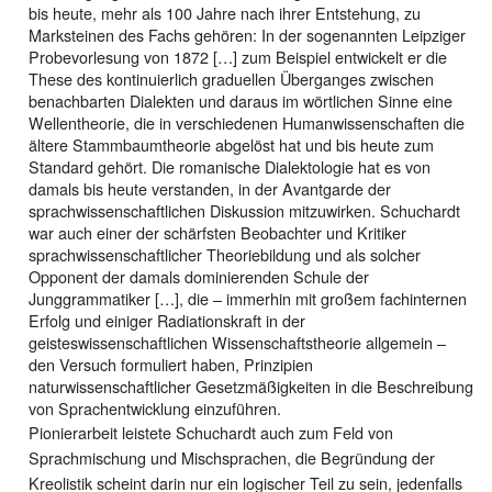
bis heute, mehr als 100 Jahre nach ihrer Entstehung, zu
Marksteinen des Fachs gehören: In der sogenannten Leipziger
Probevorlesung von 1872 […] zum Beispiel entwickelt er die
These des kontinuierlich graduellen Überganges zwischen
benachbarten Dialekten und daraus im wörtlichen Sinne eine
Wellentheorie, die in verschiedenen Humanwissenschaften die
ältere Stammbaumtheorie abgelöst hat und bis heute zum
Standard gehört. Die romanische Dialektologie hat es von
damals bis heute verstanden, in der Avantgarde der
sprachwissenschaftlichen Diskussion mitzuwirken. Schuchardt
war auch einer der schärfsten Beobachter und Kritiker
sprachwissenschaftlicher Theoriebildung und als solcher
Opponent der damals dominierenden Schule der
Junggrammatiker […], die – immerhin mit großem fachinternen
Erfolg und einiger Radiationskraft in der
geisteswissenschaftlichen Wissenschaftstheorie allgemein –
den Versuch formuliert haben, Prinzipien
naturwissenschaftlicher Gesetzmäßigkeiten in die Beschreibung
von Sprachentwicklung einzuführen.
Pionierarbeit leistete Schuchardt auch zum Feld von
Sprachmischung und Mischsprachen, die Begründung der
Kreolistik scheint darin nur ein logischer Teil zu sein, jedenfalls