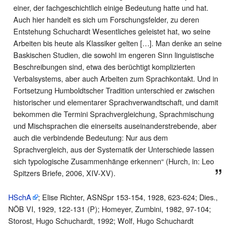
einer, der fachgeschichtlich einige Bedeutung hatte und hat.
Auch hier handelt es sich um Forschungsfelder, zu deren
Entstehung Schuchardt Wesentliches geleistet hat, wo seine
Arbeiten bis heute als Klassiker gelten […]. Man denke an seine
Baskischen Studien, die sowohl im engeren Sinn linguistische
Beschreibungen sind, etwa des berüchtigt komplizierten
Verbalsystems, aber auch Arbeiten zum Sprachkontakt. Und in
Fortsetzung Humboldtscher Tradition unterschied er zwischen
historischer und elementarer Sprachverwandtschaft, und damit
bekommen die Termini Sprachvergleichung, Sprachmischung
und Mischsprachen die einerseits auseinanderstrebende, aber
auch die verbindende Bedeutung: Nur aus dem
Sprachvergleich, aus der Systematik der Unterschiede lassen
sich typologische Zusammenhänge erkennen“ (Hurch, in: Leo
Spitzers Briefe, 2006, XIV-XV).
HSchA
; Elise Richter, ASNSpr 153-154, 1928, 623-624; Dies.,
NÖB VI, 1929, 122-131 (P); Homeyer, Zumbini, 1982, 97-104;
Storost, Hugo Schuchardt, 1992; Wolf, Hugo Schuchardt