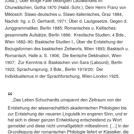
(Diss.); Über einige Fälle bedingten Lautwandels im
Churwälschen, Gotha 1870 (Habil.-Schr.); Dem Herrn Franz von
Miklosich: Slawo-deutsches u. Slawo-italienisches, Graz 1884,
Nachdr. hg. v. D. Gerhardt, 1971; Über d. Lautgesetze. Gegen d.
Junggrammatiker, Berlin 1885; Romanisches u. Keltisches:
gesammelte Aufsätze, Berlin 1886; Kreolische Studien, 4 Bde.,
Wien 1882–90; Baskische Studien I., Über die Entstehung der
Bezugsformen des baskischen Zeitworts, Wien 1893; Baskisch u.
Romanisch, Halle a. S. 1906; Die iberische Deklination, Wien
1907; Zur Kenntnis d. Baskischen von Sara (Labourd), Berlin
1922; Sprachursprung, 3 Bde., Berlin 1919/20; Der
Individualismus in der Sprachforschung, Wien-London 1925.
„Das Leben Schuchardts umspannt den Zeitraum von der
Entstehung der wissenschaftlich-akademischen Philologien bis
zur Entstehung der neueren Linguistik im engeren Sinn, und er
hat sich in dieser ganzen Entwicklung entscheidend zu Wort
gemeldet und diese nicht unmaßgeblich mitbestimmt. […] In der
Grundlegung der romanischen Philologie liefert er Klassiker, die