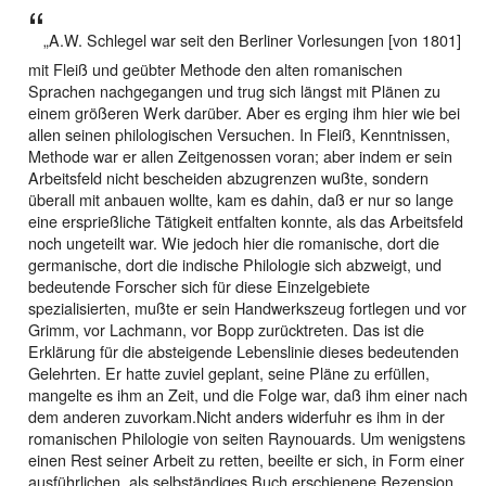
„A.W. Schlegel war seit den Berliner Vorlesungen [von 1801]
mit Fleiß und geübter Methode den alten romanischen
Sprachen nachgegangen und trug sich längst mit Plänen zu
einem größeren Werk darüber. Aber es erging ihm hier wie bei
allen seinen philologischen Versuchen. In Fleiß, Kenntnissen,
Methode war er allen Zeitgenossen voran; aber indem er sein
Arbeitsfeld nicht bescheiden abzugrenzen wußte, sondern
überall mit anbauen wollte, kam es dahin, daß er nur so lange
eine ersprießliche Tätigkeit entfalten konnte, als das Arbeitsfeld
noch ungeteilt war. Wie jedoch hier die romanische, dort die
germanische, dort die indische Philologie sich abzweigt, und
bedeutende Forscher sich für diese Einzelgebiete
spezialisierten, mußte er sein Handwerkszeug fortlegen und vor
Grimm, vor Lachmann, vor Bopp zurücktreten. Das ist die
Erklärung für die absteigende Lebenslinie dieses bedeutenden
Gelehrten. Er hatte zuviel geplant, seine Pläne zu erfüllen,
mangelte es ihm an Zeit, und die Folge war, daß ihm einer nach
dem anderen zuvorkam.Nicht anders widerfuhr es ihm in der
romanischen Philologie von seiten Raynouards. Um wenigstens
einen Rest seiner Arbeit zu retten, beeilte er sich, in Form einer
ausführlichen, als selbständiges Buch erschienene Rezension