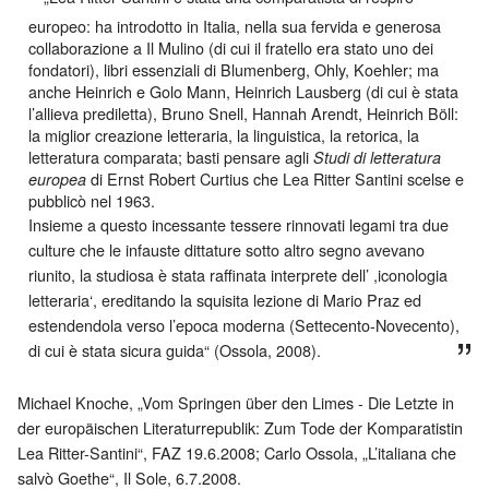
europeo: ha introdotto in Italia, nella sua fervida e generosa
collaborazione a Il Mulino (di cui il fratello era stato uno dei
fondatori), libri essenziali di Blumenberg, Ohly, Koehler; ma
anche Heinrich e Golo Mann, Heinrich Lausberg (di cui è stata
l’allieva prediletta), Bruno Snell, Hannah Arendt, Heinrich Böll:
la miglior creazione letteraria, la linguistica, la retorica, la
letteratura comparata; basti pensare agli
Studi di letteratura
di Ernst Robert Curtius che Lea Ritter Santini scelse e
europea
pubblicò nel 1963.
Insieme a questo incessante tessere rinnovati legami tra due
culture che le infauste dittature sotto altro segno avevano
riunito, la studiosa è stata raffinata interprete dell’ ,iconologia
letteraria‘, ereditando la squisita lezione di Mario Praz ed
estendendola verso l’epoca moderna (Settecento-Novecento),
di cui è stata sicura guida“ (Ossola, 2008).
Michael Knoche, „Vom Springen über den Limes - Die Letzte in
der europäischen Literaturrepublik: Zum Tode der Komparatistin
Lea Ritter-Santini“, FAZ 19.6.2008; Carlo Ossola, „L’italiana che
salvò Goethe“, Il Sole, 6.7.2008.