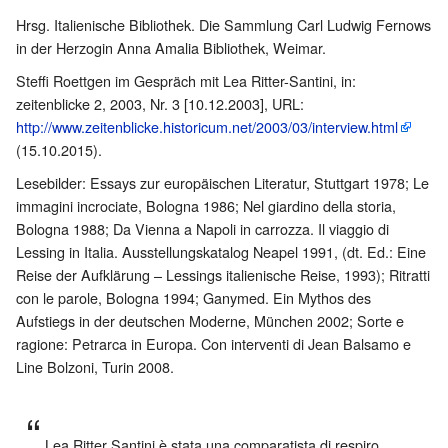
Hrsg. Italienische Bibliothek. Die Sammlung Carl Ludwig Fernows
in der Herzogin Anna Amalia Bibliothek, Weimar.
Steffi Roettgen im Gespräch mit Lea Ritter-Santini, in:
zeitenblicke 2, 2003, Nr. 3 [10.12.2003], URL:
http://www.zeitenblicke.historicum.net/2003/03/interview.html
(15.10.2015).
Lesebilder: Essays zur europäischen Literatur, Stuttgart 1978; Le
immagini incrociate, Bologna 1986; Nel giardino della storia,
Bologna 1988; Da Vienna a Napoli in carrozza. Il viaggio di
Lessing in Italia. Ausstellungskatalog Neapel 1991, (dt. Ed.: Eine
Reise der Aufklärung – Lessings italienische Reise, 1993); Ritratti
con le parole, Bologna 1994; Ganymed. Ein Mythos des
Aufstiegs in der deutschen Moderne, München 2002; Sorte e
ragione: Petrarca in Europa. Con interventi di Jean Balsamo e
Line Bolzoni, Turin 2008.
„Lea Ritter Santini è stata una comparatista di respiro