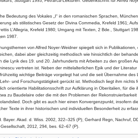
skurs, Stuttgart 1993; Petrarca-Lektüren. Gedenkschrift für Alfred No
he Bedeutung des Vokales „I“ in den romanischen Sprachen, München 1
gerung als stilistisches Gesetz der Divina Commedia, Krefeld 1961; Auf
ettis L’Allegria, Krefeld 1980; Umgang mit Texten, 2 Bde., Stuttgart 
gen 1987.
chungsthemen von Alfred Noyer-Weidner spiegelt sich in Publikationen,
reichen, dabei aber gleichzeitig methodisch wie hinsichtlich der beh
ch die Lyrik des 19. und 20. Jahrhunderts mit Arbeiten zu den großen Au
nescu vertreten ist. Neben der mittelalterlichen Epik und der Literatur
rühzeitig wichtige Beiträge vorgelegt hat und die seit Übernahme des L
 Lehr- und Forschungstätigkeit gerückt ist. Methodisch liegt ihm nichts 
lich orientierte Habilitationsschrift zur Aufklärung in Oberitalien, für 
en etwa zu Baudelaire oder die mit den Problemen der Rekonstruierbarkei
olandslied. Doch gibt es auch hier einen Konvergenzpunkt, insofern di
scher Texte in ihrer historischen und individuellen Besonderheit zu erf
 d. Bayer. Akad. d. Wiss. 2002, 322–325 (P); Gerhard Regn, Nachruf, D
esellschaft, 2012, 294, bes. 62–67 (P).