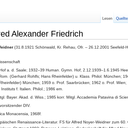
Lesen
Quellte
red Alexander Friedrich
Weidner
(31.8.1921 Schönwald, Kr. Rehau, Ofr. – 26.12.2001 Seefeld-H
issenschaft
 Hof a. d. Saale; 1932–39 Human. Gymn. Hof; 2.12.1939–1.6.1945 Heer
m. (Gerhard Rohlfs; Hans Rheinfelder) u. Klass. Philol. München; 1949
heinfelder) München; 1959 o. Prof. Saarbrücken; 1962 o. Prof. Wien; 1
nstituts f. Italien. Philol.; 1986 em.
. Bayer. Akad. d. Wiss.; 1985 korr. Mitgl. Accademia Patavina di Scienz
orsitzender DIV.
ica Monacensia, 1968f.
opäischen Renaissance-Literatur. FS für Alfred Noyer-Weidner zum 60.