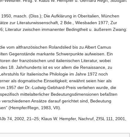
yer-Weidner. Hrsg. v. Klaus W. Hempfer u. Gerhard Regn, Stuttgart
950, masch. (Diss.); Die Aufklärung in Oberitalien, München
sätze zur Literaturwissenschaft, 2 Bde., Wiesbaden 1977; Zur
1986; Literatur zwischen immanenter Bedingtheit u. äußerem Zwang:
 die vom altfranzösischen Rolandslied bis zu Albert Camus
andelten Gegenstände markante Schwerpunkte aufweisen. Ein
toren der französischen und italienischen Literatur, wobei
 des 18. Jahrhunderts ist es vor allem die Renaissance, zu
ehrstuhls für Italienische Philologie im Jahre 1972 noch
ferner als dogmatische Einseitigkeit; erwähnt seien hier als
die ihm 1957 der Dr.-Ludwig-Gebhard-Preis verliehen wurde, die
t spezifisch mittelalterlicher Bedeutungsdimensionen befaßten
e verschiedenen Ansätze darauf gerichtet sind, Bedeutung
assen“ (Hempfer/Regn, 1983, VII).
DJb 74, 2002, 21–25; Klaus W. Hempfer, Nachruf, ZfSL 111, 2001,