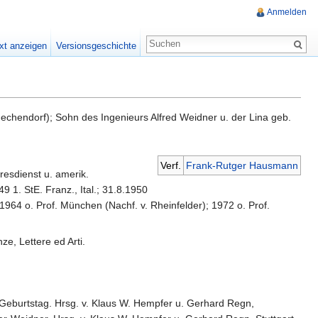
Anmelden
xt anzeigen
Versionsgeschichte
echendorf); Sohn des Ingenieurs Alfred Weidner u. der Lina geb.
Verf.
Frank-Rutger Hausmann
esdienst u. amerik.
 1. StE. Franz., Ital.; 31.8.1950
964 o. Prof. München (Nachf. v. Rheinfelder); 1972 o. Prof.
e, Lettere ed Arti.
 Geburtstag. Hrsg. v. Klaus W. Hempfer u. Gerhard Regn,