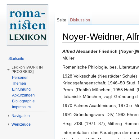
Seite
Diskussion
Noyer-Weidner, Alf
Wechseln zu:
Navigation
,
Suche
Alfred
Alexander Friedrich [Noyer-]
Müller
Startseite
Romanische Philologie, bes. Literaturw
Lexikon [WORK IN
PROGRESS]
1928 Volksschule (Neustädter Schule)
Personen
Kriegsgefangenschaft; 1946–50 Stud. Ro
Themen
Einführung
Prom. (Rohlfs) München; 1955 Habil. (R
Abkürzungen
Italianistik München, zugl. Gründung d. I
Bibliographie
1970 Palmes Académiques; 1970 o. Mitgl
Impressum
1991 Gründungsvors. DIV; 1993 Ehrenv
Navigation
Hrsg. ZfSL (1971–87); Mithrsg. Roman
Werkzeuge
Interpretation: das Paradigma der eur