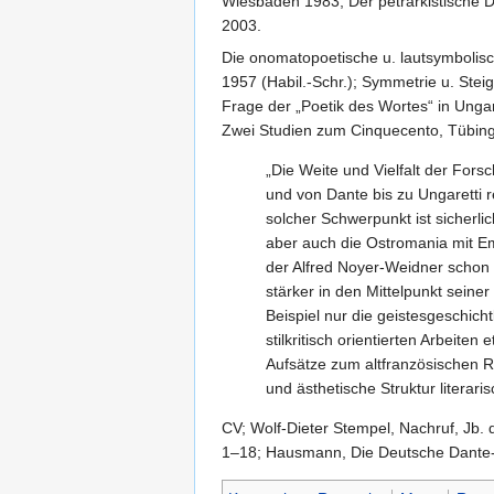
Wiesbaden 1983; Der petrarkistische Di
2003.
Die onomatopoetische u. lautsymbolisc
1957 (Habil.-Schr.); Symmetrie u. Stei
Frage der „Poetik des Wortes“ in Ungar
Zwei Studien zum Cinquecento, Tübin
„Die Weite und Vielfalt der Fors
und von Dante bis zu Ungaretti 
solcher Schwerpunkt ist sicherli
aber auch die Ostromania mit Emi
der Alfred Noyer-Weidner schon f
stärker in den Mittelpunkt seiner
Beispiel nur die geistesgeschicht
stilkritisch orientierten Arbeit
Aufsätze zum altfranzösischen R
und ästhetische Struktur literari
CV; Wolf-Dieter Stempel, Nachruf, Jb.
1–18; Hausmann, Die Deutsche Dante-G