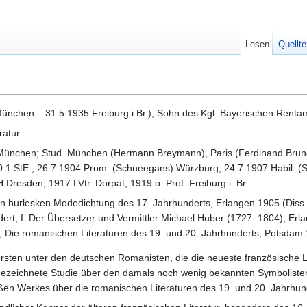
Lesen
Quellte
ünchen – 31.5.1935 Freiburg i.Br.); Sohn des Kgl. Bayerischen Rent
ratur
ünchen; Stud. München (Hermann Breymann), Paris (Ferdinand Brunetièr
 1.StE.; 26.7.1904 Prom. (Schneegans) Würzburg; 24.7.1907 Habil. 
 Dresden; 1917 LVtr. Dorpat; 1919 o. Prof. Freiburg i. Br.
n burlesken Modedichtung des 17. Jahrhunderts, Erlangen 1905 (Diss.
ndert, I. Der Übersetzer und Vermittler Michael Huber (1727–1804), Er
; Die romanischen Literaturen des 19. und 20. Jahrhunderts, Potsdam
ersten unter den deutschen Romanisten, die die neueste französische L
sgezeichnete Studie über den damals noch wenig bekannten Symbolisten
roßen Werkes über die romanischen Literaturen des 19. und 20. Jahrhun