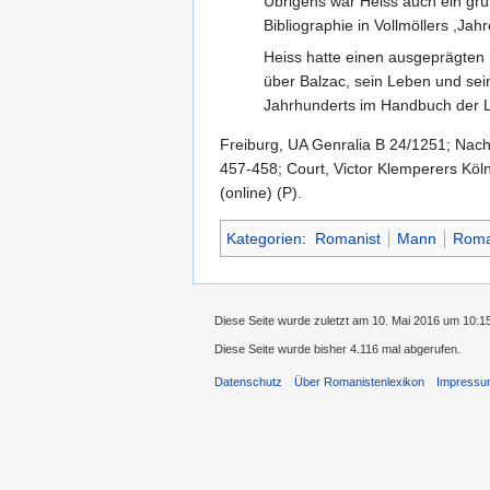
Übrigens war Heiss auch ein grün
Bibliographie in Vollmöllers ,Jahr
Heiss hatte einen ausgeprägten 
über Balzac, sein Leben und sei
Jahrhunderts im Handbuch der Li
Freiburg, UA Genralia B 24/1251; Nachr
457-458; Court, Victor Klemperers Köl
(online) (P).
Kategorien
:
Romanist
Mann
Roman
Diese Seite wurde zuletzt am 10. Mai 2016 um 10:1
Diese Seite wurde bisher 4.116 mal abgerufen.
Datenschutz
Über Romanistenlexikon
Impress