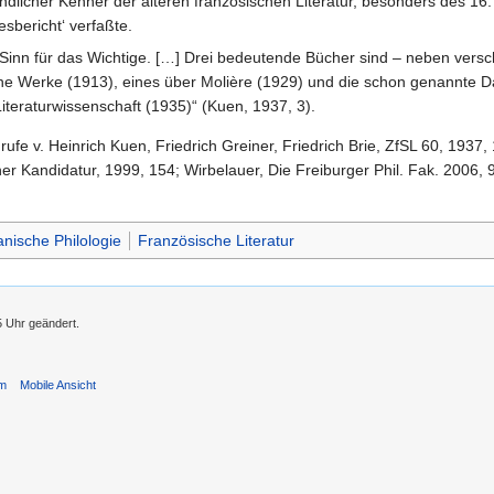
dlicher Kenner der älteren französischen Literatur, besonders des 16.
esbericht‘ verfaßte.
Sinn für das Wichtige. […] Drei bedeutende Bücher sind – neben versc
ne Werke (1913), eines über Molière (1929) und die schon genannte Da
teraturwissenschaft (1935)“ (Kuen, 1937, 3).
ufe v. Heinrich Kuen, Friedrich Greiner, Friedrich Brie, ZfSL 60, 1937,
ner Kandidatur, 1999, 154; Wirbelauer, Die Freiburger Phil. Fak. 2006
ische Philologie
Französische Literatur
5 Uhr geändert.
um
Mobile Ansicht