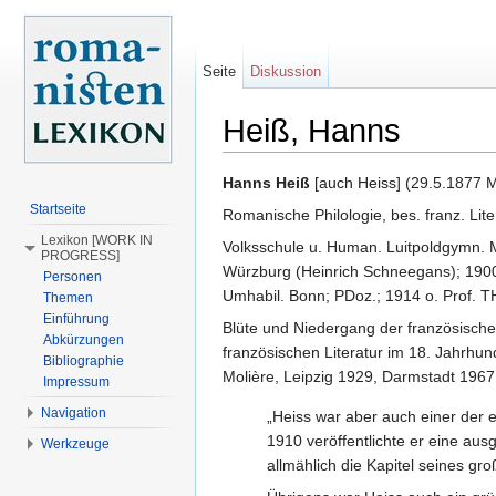
Seite
Diskussion
Heiß, Hanns
Wechseln zu:
Navigation
,
Suche
Hanns Heiß
[auch Heiss] (29.5.1877 M
Startseite
Romanische Philologie, bes. franz. Lite
Lexikon [WORK IN
Volksschule u. Human. Luitpoldgymn. M
PROGRESS]
Würzburg (Heinrich Schneegans); 1900
Personen
Umhabil. Bonn; PDoz.; 1914 o. Prof. TH
Themen
Einführung
Blüte und Niedergang der französische
Abkürzungen
französischen Literatur im 18. Jahrhu
Bibliographie
Molière, Leipzig 1929, Darmstadt 1967
Impressum
Navigation
„Heiss war aber auch einer der 
1910 veröffentlichte er eine au
Werkzeuge
allmählich die Kapitel seines g