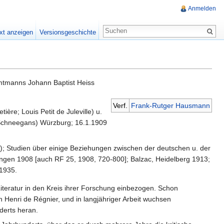
Anmelden
xt anzeigen
Versionsgeschichte
amtmanns Johann Baptist Heiss
Verf.
Frank-Rutger Hausmann
e; Louis Petit de Juleville) u.
(Schneegans) Würzburg; 16.1.1909
); Studien über einige Beziehungen zwischen der deutschen u. der
langen 1908 [auch RF 25, 1908, 720-800]; Balzac, Heidelberg 1913;
 1935.
iteratur in den Kreis ihrer Forschung einbezogen. Schon
 Henri de Régnier, und in langjähriger Arbeit wuchsen
derts heran.