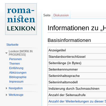
Seite
Diskussion
Informationen zu „
Wechseln zu:
Navigation
,
Suche
Basisinformationen
Startseite
Anzeigetitel
Lexikon [WORK IN
PROGRESS]
Standardsortierschlüssel
Personen
Seitenlänge (in Bytes)
Themen
Einführung
Seitenkennnummer
Abkürzungen
Seiteninhaltssprache
Bibliographie
Impressum
Seiteninhaltsmodell
Indizierung durch Suchmaschinen
Navigation
Anzahl der Seitenaufrufe
Werkzeuge
Anzahl der Weiterleitungen zu dieser 