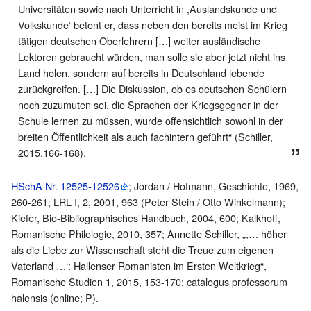
Universitäten sowie nach Unterricht in ,Auslandskunde und
Volkskunde‘ betont er, dass neben den bereits meist im Krieg
tätigen deutschen Oberlehrern […] weiter ausländische
Lektoren gebraucht würden, man solle sie aber jetzt nicht ins
Land holen, sondern auf bereits in Deutschland lebende
zurückgreifen. […] Die Diskussion, ob es deutschen Schülern
noch zuzumuten sei, die Sprachen der Kriegsgegner in der
Schule lernen zu müssen, wurde offensichtlich sowohl in der
breiten Öffentlichkeit als auch fachintern geführt“ (Schiller,
2015,166-168).
HSchA Nr. 12525-12526
; Jordan / Hofmann, Geschichte, 1969,
260-261; LRL I, 2, 2001, 963 (Peter Stein / Otto Winkelmann);
Kiefer, Bio-Bibliographisches Handbuch, 2004, 600; Kalkhoff,
Romanische Philologie, 2010, 357; Annette Schiller, „,… höher
als die Liebe zur Wissenschaft steht die Treue zum eigenen
Vaterland …‘: Hallenser Romanisten im Ersten Weltkrieg“,
Romanische Studien 1, 2015, 153-170; catalogus professorum
halensis (online; P).