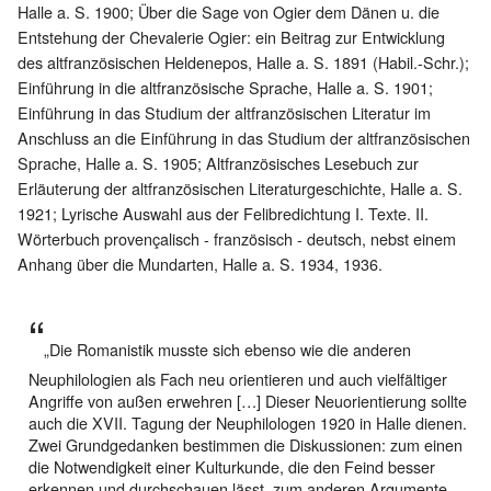
Halle a. S. 1900; Über die Sage von Ogier dem Dänen u. die
Entstehung der Chevalerie Ogier: ein Beitrag zur Entwicklung
des altfranzösischen Heldenepos, Halle a. S. 1891 (Habil.-Schr.);
Einführung in die altfranzösische Sprache, Halle a. S. 1901;
Einführung in das Studium der altfranzösischen Literatur im
Anschluss an die Einführung in das Studium der altfranzösischen
Sprache, Halle a. S. 1905; Altfranzösisches Lesebuch zur
Erläuterung der altfranzösischen Literaturgeschichte, Halle a. S.
1921; Lyrische Auswahl aus der Felibredichtung I. Texte. II.
Wörterbuch provençalisch - französisch - deutsch, nebst einem
Anhang über die Mundarten, Halle a. S. 1934, 1936.
„Die Romanistik musste sich ebenso wie die anderen
Neuphilologien als Fach neu orientieren und auch vielfältiger
Angriffe von außen erwehren […] Dieser Neuorientierung sollte
auch die XVII. Tagung der Neuphilologen 1920 in Halle dienen.
Zwei Grundgedanken bestimmen die Diskussionen: zum einen
die Notwendigkeit einer Kulturkunde, die den Feind besser
erkennen und durchschauen lässt, zum anderen Argumente,