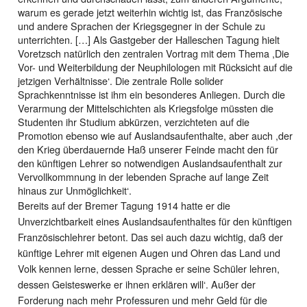
warum es gerade jetzt weiterhin wichtig ist, das Französische
und andere Sprachen der Kriegsgegner in der Schule zu
unterrichten. […] Als Gastgeber der Halleschen Tagung hielt
Voretzsch natürlich den zentralen Vortrag mit dem Thema ,Die
Vor- und Weiterbildung der Neuphilologen mit Rücksicht auf die
jetzigen Verhältnisse‘. Die zentrale Rolle solider
Sprachkenntnisse ist ihm ein besonderes Anliegen. Durch die
Verarmung der Mittelschichten als Kriegsfolge müssten die
Studenten ihr Studium abkürzen, verzichteten auf die
Promotion ebenso wie auf Auslandsaufenthalte, aber auch ,der
den Krieg überdauernde Haß unserer Feinde macht den für
den künftigen Lehrer so notwendigen Auslandsaufenthalt zur
Vervollkommnung in der lebenden Sprache auf lange Zeit
hinaus zur Unmöglichkeit‘.
Bereits auf der Bremer Tagung 1914 hatte er die
Unverzichtbarkeit eines Auslandsaufenthaltes für den künftigen
Französischlehrer betont. Das sei auch dazu wichtig, daß der
künftige Lehrer mit eigenen Augen und Ohren das Land und
Volk kennen lerne, dessen Sprache er seine Schüler lehren,
dessen Geisteswerke er ihnen erklären will‘. Außer der
Forderung nach mehr Professuren und mehr Geld für die