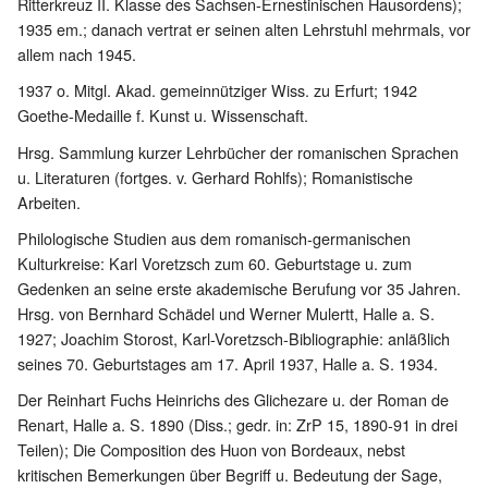
Ritterkreuz II. Klasse des Sachsen-Ernestinischen Hausordens);
1935 em.; danach vertrat er seinen alten Lehrstuhl mehrmals, vor
allem nach 1945.
1937 o. Mitgl. Akad. gemeinnütziger Wiss. zu Erfurt; 1942
Goethe-Medaille f. Kunst u. Wissenschaft.
Hrsg. Sammlung kurzer Lehrbücher der romanischen Sprachen
u. Literaturen (fortges. v. Gerhard Rohlfs); Romanistische
Arbeiten.
Philologische Studien aus dem romanisch-germanischen
Kulturkreise: Karl Voretzsch zum 60. Geburtstage u. zum
Gedenken an seine erste akademische Berufung vor 35 Jahren.
Hrsg. von Bernhard Schädel und Werner Mulertt, Halle a. S.
1927; Joachim Storost, Karl-Voretzsch-Bibliographie: anläßlich
seines 70. Geburtstages am 17. April 1937, Halle a. S. 1934.
Der Reinhart Fuchs Heinrichs des Glichezare u. der Roman de
Renart, Halle a. S. 1890 (Diss.; gedr. in: ZrP 15, 1890-91 in drei
Teilen); Die Composition des Huon von Bordeaux, nebst
kritischen Bemerkungen über Begriff u. Bedeutung der Sage,