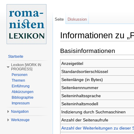
Seite
Diskussion
Informationen zu „P
Wechseln zu:
Navigation
,
Suche
Basisinformationen
Startseite
Anzeigetitel
Lexikon [WORK IN
PROGRESS]
Standardsortierschlüssel
Personen
Seitenlänge (in Bytes)
Themen
Einführung
Seitenkennnummer
Abkürzungen
Seiteninhaltssprache
Bibliographie
Impressum
Seiteninhaltsmodell
Indizierung durch Suchmaschinen
Navigation
Anzahl der Seitenaufrufe
Werkzeuge
Anzahl der Weiterleitungen zu dieser 