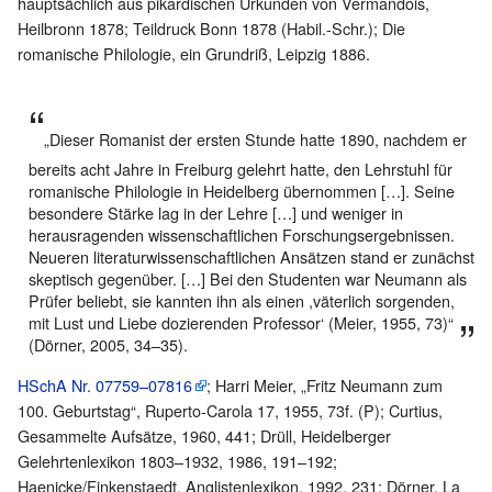
hauptsächlich aus pikardischen Urkunden von Vermandois,
Heilbronn 1878; Teildruck Bonn 1878 (Habil.-Schr.); Die
romanische Philologie, ein Grundriß, Leipzig 1886.
„Dieser Romanist der ersten Stunde hatte 1890, nachdem er
bereits acht Jahre in Freiburg gelehrt hatte, den Lehrstuhl für
romanische Philologie in Heidelberg übernommen […]. Seine
besondere Stärke lag in der Lehre […] und weniger in
herausragenden wissenschaftlichen Forschungsergebnissen.
Neueren literaturwissenschaftlichen Ansätzen stand er zunächst
skeptisch gegenüber. […] Bei den Studenten war Neumann als
Prüfer beliebt, sie kannten ihn als einen ,väterlich sorgenden,
mit Lust und Liebe dozierenden Professor‘ (Meier, 1955, 73)“
(Dörner, 2005, 34–35).
HSchA Nr. 07759–07816
; Harri Meier, „Fritz Neumann zum
100. Geburtstag“, Ruperto-Carola 17, 1955, 73f. (P); Curtius,
Gesammelte Aufsätze, 1960, 441; Drüll, Heidelberger
Gelehrtenlexikon 1803–1932, 1986, 191–192;
Haenicke/Finkenstaedt, Anglistenlexikon, 1992, 231; Dörner, La