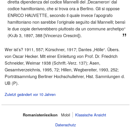
diretta dipendenza del codice Mannelli del ,Decameron‘ dal
codice hamiltoniano, che si trova ora a Berlino. Gli si oppose
ENRICO HAUVETTE, secondo il quale invece l’apografo
hamiltoniano non sarebbe l’originale seguìto dal Mannelli; bensì
le due copie deriverebbero piuttosto da un commune archetipo“
(KrJb 3, 1897, 388 [Vincenzo Crescini]).
Wer ist’s? 1911, 557; Kürschner, 1917; Dantes „Hölle“. Übers.
von Oscar Hecker. Mit einer Einleitung von Prof. Dr. Friedrich
Schneider, Weimar 1938 (Schrift.-Verz. 137); Asen,
Gesamtverzeichnis, 1995, 72; Hillen, Wegbereiter, 1993, 252;
Porträtsammlung Berliner Hochschullehrer, Hist. Sammlungen d.
UB (P).
Zuletzt geändert vor 10 Jahren
Romanistenlexikon
Mobil‌
Klassische Ansicht
Datenschutz