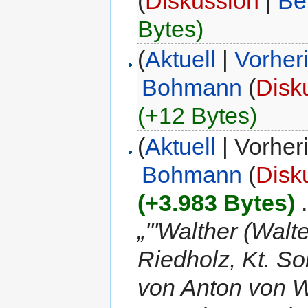
(
Diskussion
|
Be
Bytes)
(
Aktuell
|
Vorher
Bohmann
(
Disk
(+12 Bytes)
(
Aktuell
| Vorher
Bohmann
(
Disk
(+3.983 Bytes)
‎
.
„'''Walther (Walt
Riedholz, Kt. So
von Anton von W