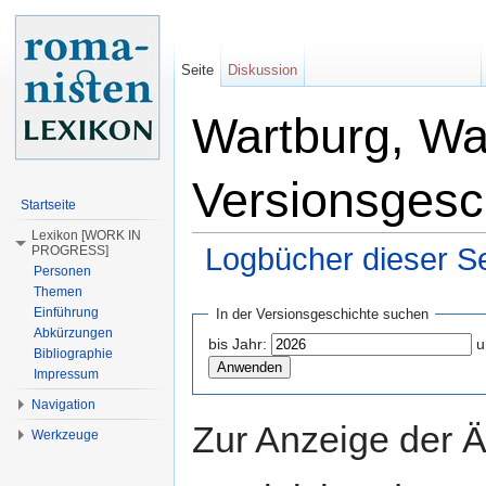
Seite
Diskussion
Wartburg, Wal
Versionsgesc
Startseite
Lexikon [WORK IN
Logbücher dieser Se
PROGRESS]
Personen
Wechseln zu:
Navigation
,
Suche
Themen
Einführung
In der Versionsgeschichte suchen
Abkürzungen
bis Jahr:
u
Bibliographie
Impressum
Navigation
Zur Anzeige der 
Werkzeuge