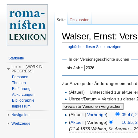
Seite
Diskussion
Walser, Ernst: Ver
Logbücher dieser Seite anzeigen
Wechseln zu:
Navigation
,
Suche
Startseite
In der Versionsgeschichte suchen
Lexikon [WORK IN
bis Jahr:
PROGRESS]
Personen
Themen
Zur Anzeige der Änderungen einfach di
Einführung
(Aktuell) = Unterschied zur aktuell
Abkürzungen
Uhrzeit/Datum = Version zu dieser
Bibliographie
Impressum
(Aktuell |
Vorherige
)
09:47, 
Navigation
(
Aktuell
| Vorherige)
16:55, 
Werkzeuge
(11.4.1878 Wöhlen, Kt. Aargau – 29.