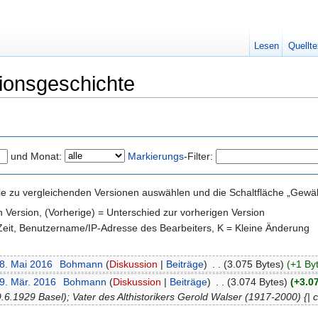
Lesen
Quellte
sionsgeschichte
und Monat:
Markierungs
-Filter:
e zu vergleichenden Versionen auswählen und die Schaltfläche „Gewähl
en Version, (Vorherige) = Unterschied zur vorherigen Version
 Zeit, Benutzername/IP-Adresse des Bearbeiters, K = Kleine Änderung
28. Mai 2016
‎
Bohmann
(
Diskussion
|
Beiträge
)
‎
. .
(3.075 Bytes)
(+1 By
29. Mär. 2016
‎
Bohmann
(
Diskussion
|
Beiträge
)
‎
. .
(3.074 Bytes)
(+3.0
6.1929 Basel); Vater des Althistorikers Gerold Walser (1917-2000) {| cl