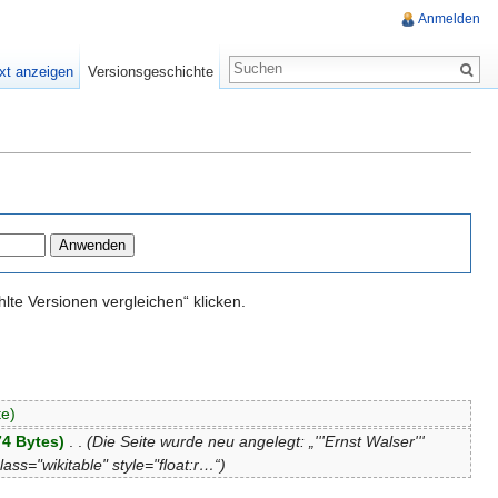
Anmelden
xt anzeigen
Versionsgeschichte
te Versionen vergleichen“ klicken.
te)
74 Bytes)
‎
. .
(Die Seite wurde neu angelegt: „'''Ernst Walser'''
ass="wikitable" style="float:r…“)