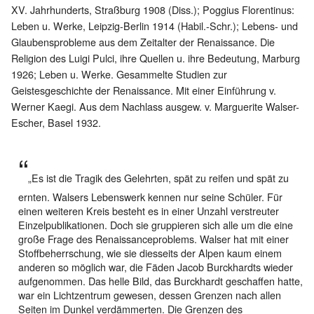
XV. Jahrhunderts, Straßburg 1908 (Diss.); Poggius Florentinus:
Leben u. Werke, Leipzig-Berlin 1914 (Habil.-Schr.); Lebens- und
Glaubensprobleme aus dem Zeitalter der Renaissance. Die
Religion des Luigi Pulci, ihre Quellen u. ihre Bedeutung, Marburg
1926; Leben u. Werke. Gesammelte Studien zur
Geistesgeschichte der Renaissance. Mit einer Einführung v.
Werner Kaegi. Aus dem Nachlass ausgew. v. Marguerite Walser-
Escher, Basel 1932.
„Es ist die Tragik des Gelehrten, spät zu reifen und spät zu
ernten. Walsers Lebenswerk kennen nur seine Schüler. Für
einen weiteren Kreis besteht es in einer Unzahl verstreuter
Einzelpublikationen. Doch sie gruppieren sich alle um die eine
große Frage des Renaissanceproblems. Walser hat mit einer
Stoffbeherrschung, wie sie diesseits der Alpen kaum einem
anderen so möglich war, die Fäden Jacob Burckhardts wieder
aufgenommen. Das helle Bild, das Burckhardt geschaffen hatte,
war ein Lichtzentrum gewesen, dessen Grenzen nach allen
Seiten im Dunkel verdämmerten. Die Grenzen des