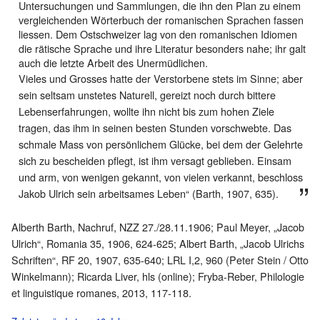
Untersuchungen und Sammlungen, die ihn den Plan zu einem
vergleichenden Wörterbuch der romanischen Sprachen fassen
liessen. Dem Ostschweizer lag von den romanischen Idiomen
die rätische Sprache und ihre Literatur besonders nahe; ihr galt
auch die letzte Arbeit des Unermüdlichen.
Vieles und Grosses hatte der Verstorbene stets im Sinne; aber
sein seltsam unstetes Naturell, gereizt noch durch bittere
Lebenserfahrungen, wollte ihn nicht bis zum hohen Ziele
tragen, das ihm in seinen besten Stunden vorschwebte. Das
schmale Mass von persönlichem Glücke, bei dem der Gelehrte
sich zu bescheiden pflegt, ist ihm versagt geblieben. Einsam
und arm, von wenigen gekannt, von vielen verkannt, beschloss
Jakob Ulrich sein arbeitsames Leben“ (Barth, 1907, 635).
Alberth Barth, Nachruf, NZZ 27./28.11.1906; Paul Meyer, „Jacob
Ulrich“, Romania 35, 1906, 624-625; Albert Barth, „Jacob Ulrichs
Schriften“, RF 20, 1907, 635-640; LRL I,2, 960 (Peter Stein / Otto
Winkelmann); Ricarda Liver, hls (online); Fryba-Reber, Philologie
et linguistique romanes, 2013, 117-118.