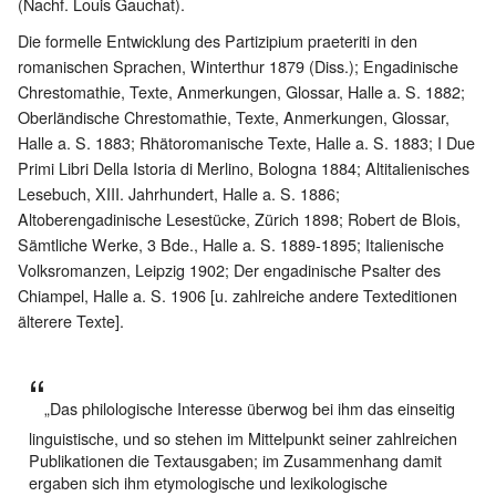
(Nachf. Louis Gauchat).
Die formelle Entwicklung des Partizipium praeteriti in den
romanischen Sprachen, Winterthur 1879 (Diss.); Engadinische
Chrestomathie, Texte, Anmerkungen, Glossar, Halle a. S. 1882;
Oberländische Chrestomathie, Texte, Anmerkungen, Glossar,
Halle a. S. 1883; Rhätoromanische Texte, Halle a. S. 1883; I Due
Primi Libri Della Istoria di Merlino, Bologna 1884; Altitalienisches
Lesebuch, XIII. Jahrhundert, Halle a. S. 1886;
Altoberengadinische Lesestücke, Zürich 1898; Robert de Blois,
Sämtliche Werke, 3 Bde., Halle a. S. 1889-1895; Italienische
Volksromanzen, Leipzig 1902; Der engadinische Psalter des
Chiampel, Halle a. S. 1906 [u. zahlreiche andere Texteditionen
älterere Texte].
„Das philologische Interesse überwog bei ihm das einseitig
linguistische, und so stehen im Mittelpunkt seiner zahlreichen
Publikationen die Textausgaben; im Zusammenhang damit
ergaben sich ihm etymologische und lexikologische