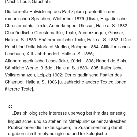
(Nachf. Louis Gauchat).
Die formelle Entwicklung des Partizipium praeteriti in den
romanischen Sprachen, Winterthur 1879 (Diss.); Engadinische
Chrestomathie, Texte, Anmerkungen, Glossar, Halle a. S. 1882;
Oberländische Chrestomathie, Texte, Anmerkungen, Glossar,
Halle a. S. 1883; Rhätoromanische Texte, Halle a. S. 1883; I Due
Primi Libri Della Istoria di Merlino, Bologna 1884; Altitalienisches
Lesebuch, XIII. Jahrhundert, Halle a. S. 1886;
Altoberengadinische Lesestücke, Zürich 1898; Robert de Blois,
Sämtliche Werke, 3 Bde., Halle a. S. 1889-1895; Italienische
Volksromanzen, Leipzig 1902; Der engadinische Psalter des
Chiampel, Halle a. S. 1906 [u. zahlreiche andere Texteditionen
älterere Texte].
„Das philologische Interesse überwog bei ihm das einseitig
linguistische, und so stehen im Mittelpunkt seiner zahlreichen
Publikationen die Textausgaben; im Zusammenhang damit
ergaben sich ihm etymologische und lexikologische