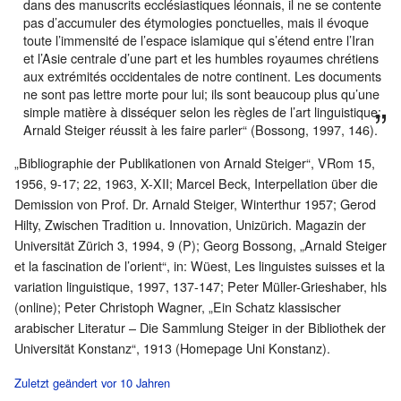
dans des manuscrits ecclésiastiques léonnais, il ne se contente
pas d’accumuler des étymologies ponctuelles, mais il évoque
toute l’immensité de l’espace islamique qui s’étend entre l’Iran
et l’Asie centrale d’une part et les humbles royaumes chrétiens
aux extrémités occidentales de notre continent. Les documents
ne sont pas lettre morte pour lui; ils sont beaucoup plus qu’une
simple matière à disséquer selon les règles de l’art linguistique:
Arnald Steiger réussit à les faire parler“ (Bossong, 1997, 146).
„Bibliographie der Publikationen von Arnald Steiger“, VRom 15,
1956, 9-17; 22, 1963, X-XII; Marcel Beck, Interpellation über die
Demission von Prof. Dr. Arnald Steiger, Winterthur 1957; Gerod
Hilty, Zwischen Tradition u. Innovation, Unizürich. Magazin der
Universität Zürich 3, 1994, 9 (P); Georg Bossong, „Arnald Steiger
et la fascination de l’orient“, in: Wüest, Les linguistes suisses et la
variation linguistique, 1997, 137-147; Peter Müller-Grieshaber, hls
(online); Peter Christoph Wagner, „Ein Schatz klassischer
arabischer Literatur – Die Sammlung Steiger in der Bibliothek der
Universität Konstanz“, 1913 (Homepage Uni Konstanz).
Zuletzt geändert vor 10 Jahren