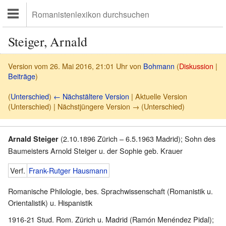
Steiger, Arnald
Version vom 26. Mai 2016, 21:01 Uhr von
Bohmann
(
Diskussion
|
Beiträge
)
(
Unterschied
)
← Nächstältere Version
| Aktuelle Version
(Unterschied) | Nächstjüngere Version → (Unterschied)
(2.10.1896 Zürich – 6.5.1963 Madrid); Sohn des
Arnald Steiger
Baumeisters Arnold Steiger u. der Sophie geb. Krauer
Verf.
Frank-Rutger Hausmann
Romanische Philologie, bes. Sprachwissenschaft (Romanistik u.
Orientalistik) u. Hispanistik
1916-21 Stud. Rom. Zürich u. Madrid (Ramón Menéndez Pidal);