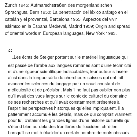
Zürich 1945; Aufmarschstraßen des morgenländischen
Sprachguts, Bern 1950; La penetración del léxico arábigo en el
catalán y el provenzal, Barcelona 1955; Aspectos del vivir
islámico en la España Medieval, Madrid 1959; Origin and spread
of oriental words in European languages, New York 1963.
„Les écrits de Steiger portant sur le matériel linguistique qui
est passé de l’arabe aux langues romanes sont d’une technicité
et d’une rigueur scientifique indiscutables; leur auteur s’insère
ainsi dans la longue série de chercheurs suisses qui ont fait
avancer les sciences du langage par un souci constant de
méticulosité et de précision. Mais il ne faut pas oublier non plus
qu’il avait des vues larges sur le contexte culturel du domaine
de ses recherches et qu’il avait constamment présentes à
l’esprit les perspectives historiques qu’elles impliquaient. Il a
patiemment accumulé les détails, mais ce qui comptait vraiment
pour lui, c’étaient les grandes lignes d’une histoire culturelle qui
s’étend bien au-delà des frontières de l’occident chrétien.
Lorsqu’il se met à élucider un certain nombre de mots obscurs