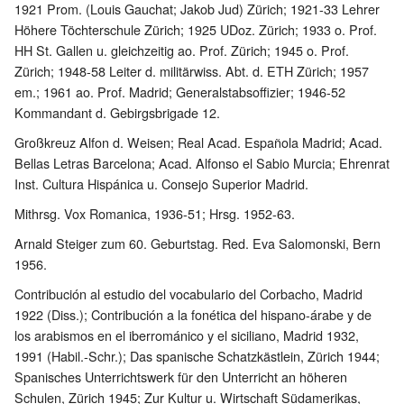
1921 Prom. (Louis Gauchat; Jakob Jud) Zürich; 1921-33 Lehrer
Höhere Töchterschule Zürich; 1925 UDoz. Zürich; 1933 o. Prof.
HH St. Gallen u. gleichzeitig ao. Prof. Zürich; 1945 o. Prof.
Zürich; 1948-58 Leiter d. militärwiss. Abt. d. ETH Zürich; 1957
em.; 1961 ao. Prof. Madrid; Generalstabsoffizier; 1946-52
Kommandant d. Gebirgsbrigade 12.
Großkreuz Alfon d. Weisen; Real Acad. Española Madrid; Acad.
Bellas Letras Barcelona; Acad. Alfonso el Sabio Murcia; Ehrenrat
Inst. Cultura Hispánica u. Consejo Superior Madrid.
Mithrsg. Vox Romanica, 1936-51; Hrsg. 1952-63.
Arnald Steiger zum 60. Geburtstag. Red. Eva Salomonski, Bern
1956.
Contribución al estudio del vocabulario del Corbacho, Madrid
1922 (Diss.); Contribución a la fonética del hispano-árabe y de
los arabismos en el iberrománico y el siciliano, Madrid 1932,
1991 (Habil.-Schr.); Das spanische Schatzkästlein, Zürich 1944;
Spanisches Unterrichtswerk für den Unterricht an höheren
Schulen, Zürich 1945; Zur Kultur u. Wirtschaft Südamerikas,