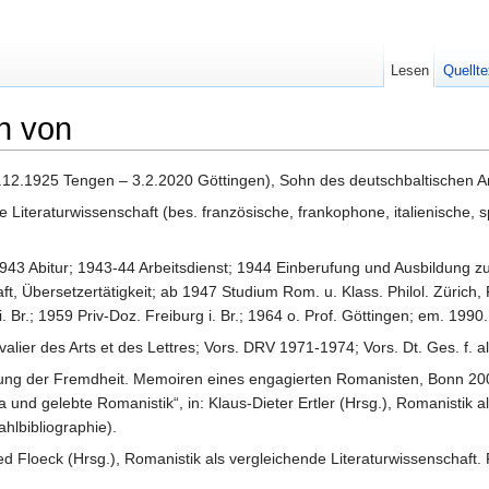
Lesen
Quellte
n von
12.1925 Tengen – 3.2.2020 Göttingen), Sohn des deutschbaltischen Ar
 Literaturwissenschaft (bes. französische, frankophone, italienische,
1943 Abitur; 1943-44 Arbeitsdienst; 1944 Einberufung und Ausbildung z
 Übersetzertätigkeit; ab 1947 Studium Rom. u. Klass. Philol. Zürich, F
. Br.; 1959 Priv-Doz. Freiburg i. Br.; 1964 o. Prof. Göttingen; em. 1990.
ier des Arts et des Lettres; Vors. DRV 1971-1974; Vors. Dt. Ges. f. allg
ng der Fremdheit. Memoiren eines engagierten Romanisten, Bonn 2005 
a und gelebte Romanistik“, in: Klaus-Dieter Ertler (Hrsg.), Romanistik
hlbibliographie).
ed Floeck (Hrsg.), Romanistik als vergleichende Literaturwissenschaft. 