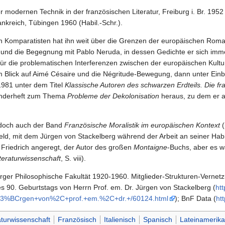
modernen Technik in der französischen Literatur, Freiburg i. Br. 1952 (
ankreich, Tübingen 1960 (Habil.-Schr.).
n Komparatisten hat ihn weit über die Grenzen der europäischen Roma
nd die Begegnung mit Pablo Neruda, in dessen Gedichte er sich immer 
für die problematischen Interferenzen zwischen der europäischen Kultu
im Blick auf Aimé Césaire und die Négritude-Bewegung, dann unter Ein
1981 unter dem Titel
Klassische Autoren des schwarzen Erdteils. Die fra
Sonderheft zum Thema
Probleme der Dekolonisation
heraus, zu dem er a
edoch auch der Band
Französische Moralistik im europäischen Kontext
(
d, mit dem Jürgen von Stackelberg während der Arbeit an seiner Habili
 Friedrich angeregt, der Autor des großen
Montaigne
-Buchs, aber es w
teraturwissenschaft
, S. viii).
urger Philosophische Fakultät 1920-1960. Mitglieder-Strukturen-Verne
es 90. Geburtstags von Herrn Prof. em. Dr. Jürgen von Stackelberg (
htt
%C3%BCrgen+von%2C+prof.+em.%2C+dr.+/60124.html
); BnF Data (
ht
aturwissenschaft
Französisch
Italienisch
Spanisch
Lateinamerika