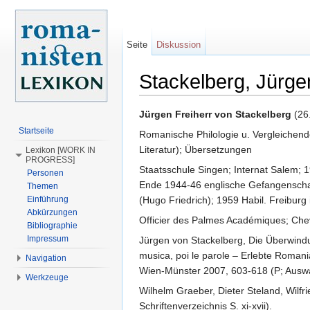
Seite
Diskussion
Stackelberg, Jürge
Wechseln zu:
Navigation
,
Suche
Jürgen Freiherr von Stackelberg
(26.
Startseite
Romanische Philologie u. Vergleichende
Literatur); Übersetzungen
Lexikon [WORK IN
PROGRESS]
Staatsschule Singen; Internat Salem; 
Personen
Ende 1944-46 englische Gefangenschaft,
Themen
Einführung
(Hugo Friedrich); 1959 Habil. Freiburg i
Abkürzungen
Officier des Palmes Académiques; Cheval
Bibliographie
Impressum
Jürgen von Stackelberg, Die Überwindu
musica, poi le parole – Erlebte Romani
Navigation
Wien-Münster 2007, 603-618 (P; Auswa
Werkzeuge
Wilhelm Graeber, Dieter Steland, Wilfri
Schriftenverzeichnis S. xi-xvii).