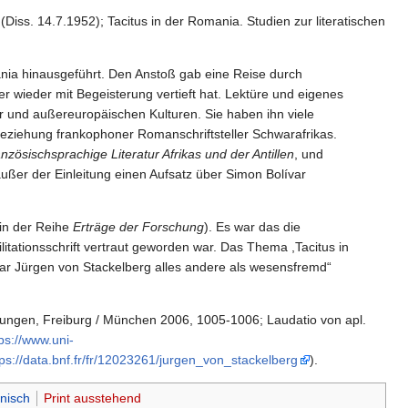
Diss. 14.7.1952); Tacitus in der Romania. Studien zur literatischen
nia hinausgeführt. Den Anstoß gab eine Reise durch
wieder mit Begeisterung vertieft hat. Lektüre und eigenes
r und außereuropäischen Kulturen. Sie haben ihn viele
beziehung frankophoner Romanschriftsteller Schwarafrikas.
nzösischsprachige Literatur Afrikas und der Antillen
, und
ußer der Einleitung einen Aufsatz über Simon Bolívar
in der Reihe
Erträge der Forschung
). Es war das die
tationsschrift vertraut geworden war. Das Thema ,Tacitus in
ar Jürgen von Stackelberg alles andere als wesensfremd“
tzungen, Freiburg / München 2006, 1005-1006; Laudatio von apl.
ps://www.uni-
tps://data.bnf.fr/fr/12023261/jurgen_von_stackelberg
).
nisch
Print ausstehend