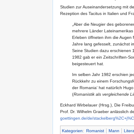
Studien zur Auseinandersetzung mit der 
Rezeption des Tacitus in Italien und Fr
„Aber die Neugier des geborene
mehrere Länder Lateinamerikas u
Erleben öffneten ihm die Augen 
Jahre lang gefesselt, zunächst 
Seine Studien dazu erschienen 
1982 gab er ein Zeitschriften-
beigesteuert hat.
Im selben Jahr 1982 erschien j
Rückkehr zu einem Forschungsfel
der Romania‘ hat natürlich Hugo
(
Romanistik als vergleichende Li
Eckhard Wirbelauer (Hrsg.), Die Freib
Prof. Dr. Wilhelm Graeber anlässlich d
goettingen.de/de/stackelberg%2C+j
Kategorien
:
Romanist
Mann
Liter