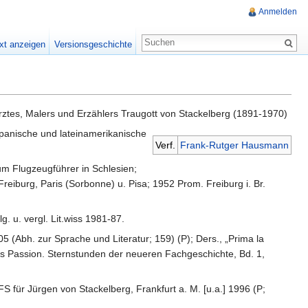
Anmelden
xt anzeigen
Versionsgeschichte
ztes, Malers und Erzählers Traugott von Stackelberg (1891-1970)
 spanische und lateinamerikanische
Verf.
Frank-Rutger Hausmann
um Flugzeugführer in Schlesien;
reiburg, Paris (Sorbonne) u. Pisa; 1952 Prom. Freiburg i. Br.
. u. vergl. Lit.wiss 1981-87.
(Abh. zur Sprache und Literatur; 159) (P); Ders., „Prima la
 als Passion. Sternstunden der neueren Fachgeschichte, Bd. 1,
FS für Jürgen von Stackelberg, Frankfurt a. M. [u.a.] 1996 (P;