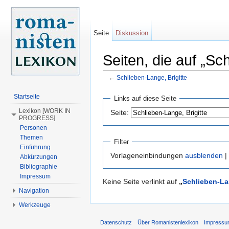
Seite
Diskussion
Seiten, die auf „Sc
←
Schlieben-Lange, Brigitte
Wechseln zu:
Navigation
,
Suche
Startseite
Links auf diese Seite
Lexikon [WORK IN
Seite:
PROGRESS]
Personen
Themen
Filter
Einführung
Vorlageneinbindungen
ausblenden
|
Abkürzungen
Bibliographie
Impressum
Keine Seite verlinkt auf
„
Schlieben-Lan
Navigation
Werkzeuge
Datenschutz
Über Romanistenlexikon
Impress