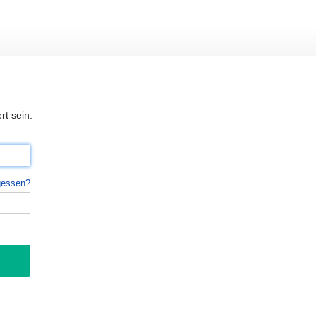
t sein.
gessen?