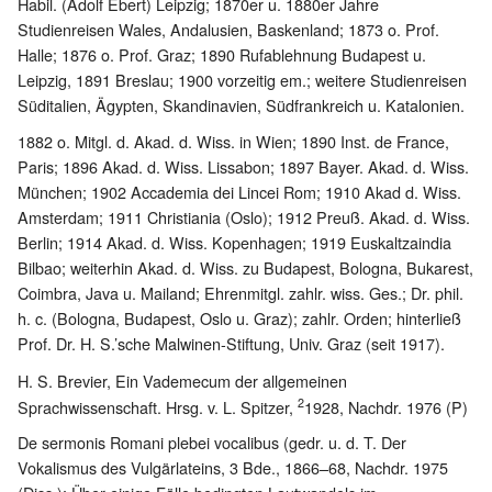
Habil. (Adolf Ebert) Leipzig; 1870er u. 1880er Jahre
Studienreisen Wales, Andalusien, Baskenland; 1873 o. Prof.
Halle; 1876 o. Prof. Graz; 1890 Rufablehnung Budapest u.
Leipzig, 1891 Breslau; 1900 vorzeitig em.; weitere Studienreisen
Süditalien, Ägypten, Skandinavien, Südfrankreich u. Katalonien.
1882 o. Mitgl. d. Akad. d. Wiss. in Wien; 1890 Inst. de France,
Paris; 1896 Akad. d. Wiss. Lissabon; 1897 Bayer. Akad. d. Wiss.
München; 1902 Accademia dei Lincei Rom; 1910 Akad d. Wiss.
Amsterdam; 1911 Christiania (Oslo); 1912 Preuß. Akad. d. Wiss.
Berlin; 1914 Akad. d. Wiss. Kopenhagen; 1919 Euskaltzaindia
Bilbao; weiterhin Akad. d. Wiss. zu Budapest, Bologna, Bukarest,
Coimbra, Java u. Mailand; Ehrenmitgl. zahlr. wiss. Ges.; Dr. phil.
h. c. (Bologna, Budapest, Oslo u. Graz); zahlr. Orden; hinterließ
Prof. Dr. H. S.’sche Malwinen-Stiftung, Univ. Graz (seit 1917).
H. S. Brevier, Ein Vademecum der allgemeinen
2
Sprachwissenschaft. Hrsg. v. L. Spitzer,
1928, Nachdr. 1976 (P)
De sermonis Romani plebei vocalibus (gedr. u. d. T. Der
Vokalismus des Vulgärlateins, 3 Bde., 1866–68, Nachdr. 1975