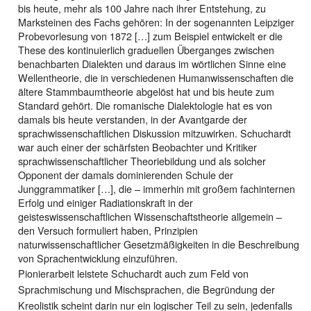
bis heute, mehr als 100 Jahre nach ihrer Entstehung, zu
Marksteinen des Fachs gehören: In der sogenannten Leipziger
Probevorlesung von 1872 […] zum Beispiel entwickelt er die
These des kontinuierlich graduellen Überganges zwischen
benachbarten Dialekten und daraus im wörtlichen Sinne eine
Wellentheorie, die in verschiedenen Humanwissenschaften die
ältere Stammbaumtheorie abgelöst hat und bis heute zum
Standard gehört. Die romanische Dialektologie hat es von
damals bis heute verstanden, in der Avantgarde der
sprachwissenschaftlichen Diskussion mitzuwirken. Schuchardt
war auch einer der schärfsten Beobachter und Kritiker
sprachwissenschaftlicher Theoriebildung und als solcher
Opponent der damals dominierenden Schule der
Junggrammatiker […], die – immerhin mit großem fachinternen
Erfolg und einiger Radiationskraft in der
geisteswissenschaftlichen Wissenschaftstheorie allgemein –
den Versuch formuliert haben, Prinzipien
naturwissenschaftlicher Gesetzmäßigkeiten in die Beschreibung
von Sprachentwicklung einzuführen.
Pionierarbeit leistete Schuchardt auch zum Feld von
Sprachmischung und Mischsprachen, die Begründung der
Kreolistik scheint darin nur ein logischer Teil zu sein, jedenfalls