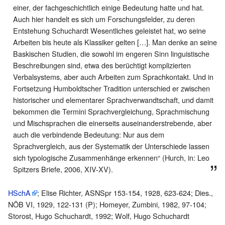
einer, der fachgeschichtlich einige Bedeutung hatte und hat.
Auch hier handelt es sich um Forschungsfelder, zu deren
Entstehung Schuchardt Wesentliches geleistet hat, wo seine
Arbeiten bis heute als Klassiker gelten […]. Man denke an seine
Baskischen Studien, die sowohl im engeren Sinn linguistische
Beschreibungen sind, etwa des berüchtigt komplizierten
Verbalsystems, aber auch Arbeiten zum Sprachkontakt. Und in
Fortsetzung Humboldtscher Tradition unterschied er zwischen
historischer und elementarer Sprachverwandtschaft, und damit
bekommen die Termini Sprachvergleichung, Sprachmischung
und Mischsprachen die einerseits auseinanderstrebende, aber
auch die verbindende Bedeutung: Nur aus dem
Sprachvergleich, aus der Systematik der Unterschiede lassen
sich typologische Zusammenhänge erkennen“ (Hurch, in: Leo
Spitzers Briefe, 2006, XIV-XV).
HSchA
; Elise Richter, ASNSpr 153-154, 1928, 623-624; Dies.,
NÖB VI, 1929, 122-131 (P); Homeyer, Zumbini, 1982, 97-104;
Storost, Hugo Schuchardt, 1992; Wolf, Hugo Schuchardt