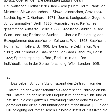
(Diss.); Über einige Fälle bedingten Lautwandels im
Churwälschen, Gotha 1870 (Habil.-Schr.); Dem Herrn Franz von
Miklosich: Slawo-deutsches u. Slawo-italienisches, Graz 1884,
Nachdr. hg. v. D. Gerhardt, 1971; Über d. Lautgesetze. Gegen d.
Junggrammatiker, Berlin 1885; Romanisches u. Keltisches:
gesammelte Aufsätze, Berlin 1886; Kreolische Studien, 4 Bde.,
Wien 1882–90; Baskische Studien I., Über die Entstehung der
Bezugsformen des baskischen Zeitworts, Wien 1893; Baskisch u.
Romanisch, Halle a. S. 1906; Die iberische Deklination, Wien
1907; Zur Kenntnis d. Baskischen von Sara (Labourd), Berlin
1922; Sprachursprung, 3 Bde., Berlin 1919/20; Der
Individualismus in der Sprachforschung, Wien-London 1925.
„Das Leben Schuchardts umspannt den Zeitraum von der
Entstehung der wissenschaftlich-akademischen Philologien bis
zur Entstehung der neueren Linguistik im engeren Sinn, und er
hat sich in dieser ganzen Entwicklung entscheidend zu Wort
gemeldet und diese nicht unmaßgeblich mitbestimmt. […] In der
Grundlegung der romanischen Philologie liefert er Klassiker, die