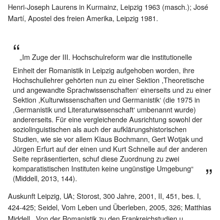
Henri-Joseph Laurens in Kurmainz, Leipzig 1963 (masch.); José
Martí, Apostel des freien Amerika, Leipzig 1981.
„Im Zuge der III. Hochschulreform war die institutionelle
Einheit der Romanistik in Leipzig aufgehoben worden, ihre
Hochschullehrer gehörten nun zu einer Sektion ,Theoretische
und angewandte Sprachwissenschaften‘ einerseits und zu einer
Sektion ,Kulturwissenschaften und Germanistik‘ (die 1975 in
,Germanistik und Literaturwissenschaft‘ umbenannt wurde)
andererseits. Für eine vergleichende Ausrichtung sowohl der
soziolinguistischen als auch der aufklärungshistorischen
Studien, wie sie vor allem Klaus Bochmann, Gert Wotjak und
Jürgen Erfurt auf der einen und Kurt Schnelle auf der anderen
Seite repräsentierten, schuf diese Zuordnung zu zwei
komparatistischen Instituten keine ungünstige Umgebung“
(Middell, 2013, 144).
Auskunft Leipzig, UA; Storost, 300 Jahre, 2001, II, 451, bes. I,
424-425; Seidel, Vom Leben und Überleben, 2005, 326; Matthias
Middell, „Von der Romanistik zu den Frankreichstudien u.