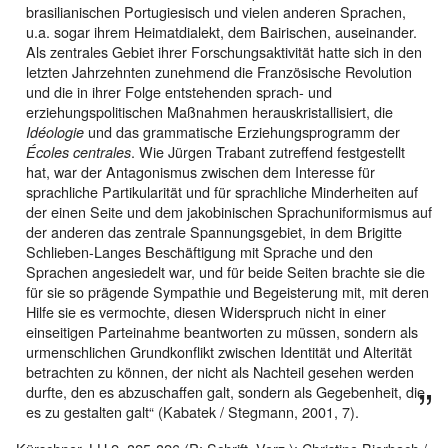
brasilianischen Portugiesisch und vielen anderen Sprachen,
u.a. sogar ihrem Heimatdialekt, dem Bairischen, auseinander.
Als zentrales Gebiet ihrer Forschungsaktivität hatte sich in den
letzten Jahrzehnten zunehmend die Französische Revolution
und die in ihrer Folge entstehenden sprach- und
erziehungspolitischen Maßnahmen herauskristallisiert, die
und das grammatische Erziehungsprogramm der
Idéologie
. Wie Jürgen Trabant zutreffend festgestellt
Écoles centrales
hat, war der Antagonismus zwischen dem Interesse für
sprachliche Partikularität und für sprachliche Minderheiten auf
der einen Seite und dem jakobinischen Sprachuniformismus auf
der anderen das zentrale Spannungsgebiet, in dem Brigitte
Schlieben-Langes Beschäftigung mit Sprache und den
Sprachen angesiedelt war, und für beide Seiten brachte sie die
für sie so prägende Sympathie und Begeisterung mit, mit deren
Hilfe sie es vermochte, diesen Widerspruch nicht in einer
einseitigen Parteinahme beantworten zu müssen, sondern als
urmenschlichen Grundkonflikt zwischen Identität und Alterität
betrachten zu können, der nicht als Nachteil gesehen werden
durfte, den es abzuschaffen galt, sondern als Gegebenheit, die
es zu gestalten galt“ (Kabatek / Stegmann, 2001, 7).