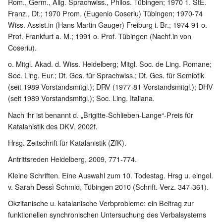
Rom., Germ., Allg. Sprachwiss., Philos. Tübingen; 1970 1. StE.
Franz., Dt.; 1970 Prom. (Eugenio Coseriu) Tübingen; 1970-74
Wiss. Assist.in (Hans Martin Gauger) Freiburg i. Br.; 1974-91 o.
Prof. Frankfurt a. M.; 1991 o. Prof. Tübingen (Nachf.in von
Coseriu).
o. Mitgl. Akad. d. Wiss. Heidelberg; Mitgl. Soc. de Ling. Romane;
Soc. Ling. Eur.; Dt. Ges. für Sprachwiss.; Dt. Ges. für Semiotik
(seit 1989 Vorstandsmitgl.); DRV (1977-81 Vorstandsmitgl.); DHV
(seit 1989 Vorstandsmitgl.); Soc. Ling. Italiana.
Nach ihr ist benannt d. „Brigitte-Schlieben-Lange“-Preis für
Katalanistik des DKV, 2002f.
Hrsg. Zeitschrift für Katalanistik (ZfK).
Antrittsreden Heidelberg, 2009, 771-774.
Kleine Schriften. Eine Auswahl zum 10. Todestag. Hrsg u. eingel.
v. Sarah Dessì Schmid, Tübingen 2010 (Schrift.-Verz. 347-361).
Okzitanische u. katalanische Verbprobleme: ein Beitrag zur
funktionellen synchronischen Untersuchung des Verbalsystems