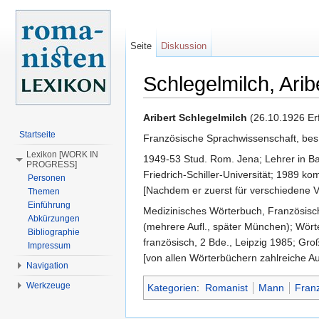
Seite
Diskussion
Schlegelmilch, Arib
Wechseln zu:
Navigation
,
Suche
Aribert Schlegelmilch
(26.10.1926 Erf
Startseite
Französische Sprachwissenschaft, bes
Lexikon [WORK IN
1949-53 Stud. Rom. Jena; Lehrer in 
PROGRESS]
Friedrich-Schiller-Universität; 1989 kom
Personen
[Nachdem er zuerst für verschiedene V
Themen
Einführung
Medizinisches Wörterbuch, Französisch
Abkürzungen
(mehrere Aufl., später München); Wört
Bibliographie
französisch, 2 Bde., Leipzig 1985; Gr
Impressum
[von allen Wörterbüchern zahlreiche Auf
Navigation
Werkzeuge
Kategorien
:
Romanist
Mann
Fran