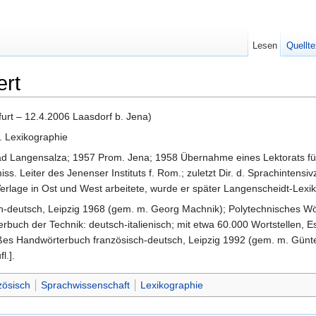
Lesen
Quellte
ert
urt – 12.4.2006 Laasdorf b. Jena)
. Lexikographie
Bad Langensalza; 1957 Prom. Jena; 1958 Übernahme eines Lektorats f
iss. Leiter des Jenenser Instituts f. Rom.; zuletzt Dir. d. Sprachintens
erlage in Ost und West arbeitete, wurde er später Langenscheidt-Lexi
-deutsch, Leipzig 1968 (gem. m. Georg Machnik); Polytechnisches Wör
erbuch der Technik: deutsch-italienisch; mit etwa 60.000 Wortstellen,
oßes Handwörterbuch französisch-deutsch, Leipzig 1992 (gem. m. Günter
l.].
zösisch
Sprachwissenschaft
Lexikographie