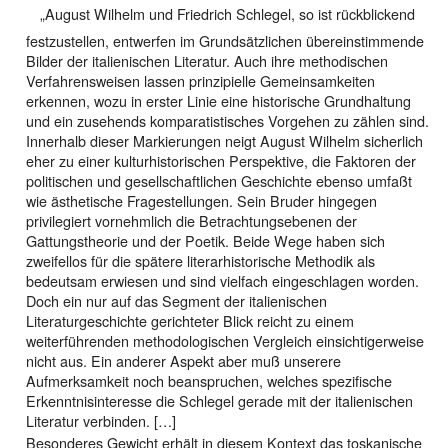
„August Wilhelm und Friedrich Schlegel, so ist rückblickend
festzustellen, entwerfen im Grundsätzlichen übereinstimmende
Bilder der italienischen Literatur. Auch ihre methodischen
Verfahrensweisen lassen prinzipielle Gemeinsamkeiten
erkennen, wozu in erster Linie eine historische Grundhaltung
und ein zusehends komparatistisches Vorgehen zu zählen sind.
Innerhalb dieser Markierungen neigt August Wilhelm sicherlich
eher zu einer kulturhistorischen Perspektive, die Faktoren der
politischen und gesellschaftlichen Geschichte ebenso umfaßt
wie ästhetische Fragestellungen. Sein Bruder hingegen
privilegiert vornehmlich die Betrachtungsebenen der
Gattungstheorie und der Poetik. Beide Wege haben sich
zweifellos für die spätere literarhistorische Methodik als
bedeutsam erwiesen und sind vielfach eingeschlagen worden.
Doch ein nur auf das Segment der italienischen
Literaturgeschichte gerichteter Blick reicht zu einem
weiterführenden methodologischen Vergleich einsichtigerweise
nicht aus. Ein anderer Aspekt aber muß unserere
Aufmerksamkeit noch beanspruchen, welches spezifische
Erkenntnisinteresse die Schlegel gerade mit der italienischen
Literatur verbinden. […]
Besonderes Gewicht erhält in diesem Kontext das toskanische