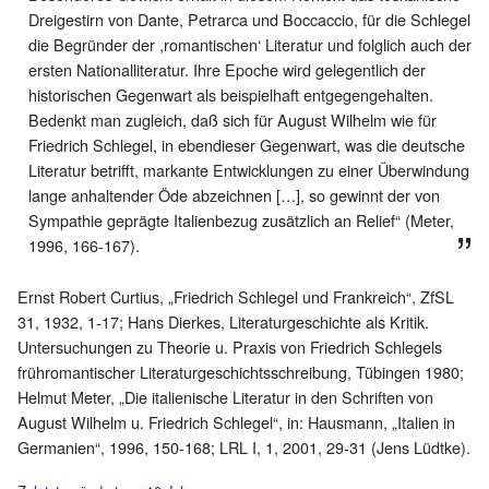
Dreigestirn von Dante, Petrarca und Boccaccio, für die Schlegel
die Begründer der ,romantischen‘ Literatur und folglich auch der
ersten Nationalliteratur. Ihre Epoche wird gelegentlich der
historischen Gegenwart als beispielhaft entgegengehalten.
Bedenkt man zugleich, daß sich für August Wilhelm wie für
Friedrich Schlegel, in ebendieser Gegenwart, was die deutsche
Literatur betrifft, markante Entwicklungen zu einer Überwindung
lange anhaltender Öde abzeichnen […], so gewinnt der von
Sympathie geprägte Italienbezug zusätzlich an Relief“ (Meter,
1996, 166-167).
Ernst Robert Curtius, „Friedrich Schlegel und Frankreich“, ZfSL
31, 1932, 1-17; Hans Dierkes, Literaturgeschichte als Kritik.
Untersuchungen zu Theorie u. Praxis von Friedrich Schlegels
frühromantischer Literaturgeschichtsschreibung, Tübingen 1980;
Helmut Meter, „Die italienische Literatur in den Schriften von
August Wilhelm u. Friedrich Schlegel“, in: Hausmann, „Italien in
Germanien“, 1996, 150-168; LRL I, 1, 2001, 29-31 (Jens Lüdtke).