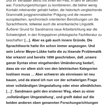
und ihr Verfasser betritt mit ihnen ein Feld, in dem er berufen
war, Forschungsrichtungen zu kombinieren, die bisher wenig
Kontakt miteinander gehabt hatten, die historisch-vergleichende
Grammatik junggrammatischer Prägung und die neueren
europäischen, synchronisch orientierten Bemühungen um die
Sprachtheorie, teilweise auch die amerikanische Linguistik.
Äußerer Grund für Sandmanns neue Arbeitsrichtung war die
Schwierigkeit, in den Kriegsjahren philologische Fachliteratur zu
beschaffen'
[…]. Aber es gab auch innere Gründe. Die
Sprachtheorie hatte ihn schon immer angezogen. Und
sein Lehrer Meyer-Lübke hatte die zu lösende Problematik
klar erkannt und bereits 1899 geschrieben, daß ,unsere
ganze Syntax einer eingehenden Umänderung bedarf,
dass sie vor allem sich von den lateinischen Kategorien
loslösen muss … Aber schwerer als einreissen ist neu
bauen, und da stand ich nun vor der schwierigen Frage
einer vollständigen Umgestaltung oder einer allmählichen.
[…]‘. Sandmann geht den ersteren Weg, eben zu einer
,vollständigen Umgestaltung‘, und greift dabei auf die
beiden anderen oben genannten Forschungsrichtungen