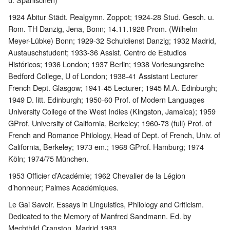
1924 Abitur Städt. Realgymn. Zoppot; 1924-28 Stud. Gesch. u.
Rom. TH Danzig, Jena, Bonn; 14.11.1928 Prom. (Wilhelm
Meyer-Lübke) Bonn; 1929-32 Schuldienst Danzig; 1932 Madrid,
Austauschstudent; 1933-36 Assist. Centro de Estudios
Históricos; 1936 London; 1937 Berlin; 1938 Vorlesungsreihe
Bedford College, U of London; 1938-41 Assistant Lecturer
French Dept. Glasgow; 1941-45 Lecturer; 1945 M.A. Edinburgh;
1949 D. litt. Edinburgh; 1950-60 Prof. of Modern Languages
University College of the West Indies (Kingston, Jamaica); 1959
GProf. University of California, Berkeley; 1960-73 (full) Prof. of
French and Romance Philology, Head of Dept. of French, Univ. of
California, Berkeley; 1973 em.; 1968 GProf. Hamburg; 1974
Köln; 1974/75 München.
1953 Officier d’Académie; 1962 Chevalier de la Légion
d’honneur; Palmes Académiques.
Le Gai Savoir. Essays in Linguistics, Philology and Criticism.
Dedicated to the Memory of Manfred Sandmann. Ed. by
Mechthild Cranston, Madrid 1983.