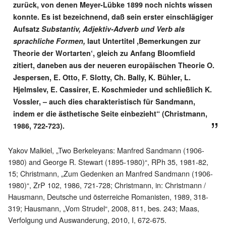
zurück, von denen Meyer-Lübke 1899 noch nichts wissen
konnte. Es ist bezeichnend, daß sein erster einschlägiger
Aufsatz
Substantiv, Adjektiv-Adverb und Verb als
sprachliche Formen,
laut Untertitel ,Bemerkungen zur
Theorie der Wortarten‘, gleich zu Anfang Bloomfield
zitiert, daneben aus der neueren europäischen Theorie O.
Jespersen, E. Otto, F. Slotty, Ch. Bally, K. Bühler, L.
Hjelmslev, E. Cassirer, E. Koschmieder und schließlich K.
Vossler, – auch dies charakteristisch für Sandmann,
indem er die ästhetische Seite einbezieht“ (Christmann,
1986, 722-723).
Yakov Malkiel, „Two Berkeleyans: Manfred Sandmann (1906-
1980) and George R. Stewart (1895-1980)“, RPh 35, 1981-82,
15; Christmann, „Zum Gedenken an Manfred Sandmann (1906-
1980)“, ZrP 102, 1986, 721-728; Christmann, in: Christmann /
Hausmann, Deutsche und österreiche Romanisten, 1989, 318-
319; Hausmann, „Vom Strudel“, 2008, 811, bes. 243; Maas,
Verfolgung und Auswanderung, 2010, I, 672-675.