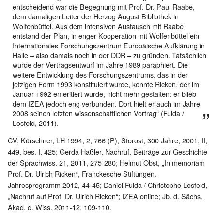
entscheidend war die Begegnung mit Prof. Dr. Paul Raabe,
dem damaligen Leiter der Herzog August Bibliothek in
Wolfenbüttel. Aus dem intensiven Austausch mit Raabe
entstand der Plan, in enger Kooperation mit Wolfenbüttel ein
Internationales Forschungszentrum Europäische Aufklärung in
Halle – also damals noch in der DDR – zu gründen. Tatsächlich
wurde der Vertragsentwurf im Jahre 1989 paraphiert. Die
weitere Entwicklung des Forschungszentrums, das in der
jetzigen Form 1993 konstituiert wurde, konnte Ricken, der im
Januar 1992 emeritiert wurde, nicht mehr gestalten: er blieb
dem IZEA jedoch eng verbunden. Dort hielt er auch im Jahre
2008 seinen letzten wissenschaftlichen Vortrag“ (Fulda /
Losfeld, 2011).
CV; Kürschner, LH 1994, 2, 766 (P); Storost, 300 Jahre, 2001, II,
449, bes. I, 425; Gerda Haßler, Nachruf, Beiträge zur Geschichte
der Sprachwiss. 21, 2011, 275-280; Helmut Obst, „In memoriam
Prof. Dr. Ulrich Ricken“, Franckesche Stiftungen.
Jahresprogramm 2012, 44-45; Daniel Fulda / Christophe Losfeld,
„Nachruf auf Prof. Dr. Ulrich Ricken“; IZEA online; Jb. d. Sächs.
Akad. d. Wiss. 2011-12, 109-110.