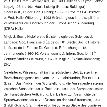
24.1.1958 Prom. (Werner Krauss; Kurt Baldinger) Leipzig; Lektor
Leipzig; 25.11.1961 Habil. Leipzig (Krauss; Baldinger);
Oberassist., Lektor, Doz. Leipzig; 1963-69 Prof. mit LA; 1969-91
o. Prof. Halle-Wittenberg; 1993 Gründung des Interdisziplinären
Zentrums für die Erforschung der Europäischen Aufklärung
(IZEA) Halle.
Mitgl. d. Soc. d’Histoire et d’Épistémologie des Sciences du
e
Langage; Soc. Française d’Étude du 18
Siècle; Soc. d’Histoire
Littéraire de la France; Dt. Ges. f. d. Erforschung d. 18.
th
Jahrhunderts (1990-92 Vorstandsmitgl.); Intern. Soc. for 18
Century Studies (1979-83, 1987-91 Mitgl. d. Exekutivkomitees);
DRV.
Gelehrter u. Wissenschaft im Französischen. Beiträge zu ihrer
Bezeichnungsgeschichte vom 12.-17. Jahrhundert, Berlin 1961
(Diss.); Das Problem der Wortstellung u. die Auseinandersetzung
zwischen Sensualismus u. Rationalismus in der Sprachdiskussion
der französischen Aufklärung. Ein Beitrag zur Geschichte der
Sprachwissenschaft u. zur Diskussion der clarté française, 1961
(Habil.-Schr.); Grammaire et philosophie au Siècle des Lumières.