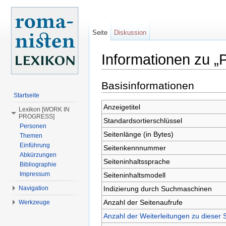
Seite
Diskussion
Informationen zu „P
Wechseln zu:
Navigation
,
Suche
Basisinformationen
Startseite
Anzeigetitel
Lexikon [WORK IN
PROGRESS]
Standardsortierschlüssel
Personen
Seitenlänge (in Bytes)
Themen
Einführung
Seitenkennnummer
Abkürzungen
Seiteninhaltssprache
Bibliographie
Impressum
Seiteninhaltsmodell
Indizierung durch Suchmaschinen
Navigation
Anzahl der Seitenaufrufe
Werkzeuge
Anzahl der Weiterleitungen zu dieser 