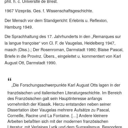
phil. h. c. Université de Brest.
1967 Vizepräs. Ges. f. Wissenschaftsgeschichte.
Der Mensch vor dem Standgericht: Erlebnis u. Reflexion,
Hamburg 1949.
Die Sprachhaltung des 17. Jahrhunderts in den „Remarques sur
la langue françoise“ von Cl. F. de Vaugelas, Heidelberg 1947,
masch (Diss.).; Der Rosenroman, Darmstadt 1980; Blaise Pascal,
Briefe in die Provinz. Übers., eingeleitet u. kommentiert von Karl
August Ott, Darmstadt 1990.
„Die Forschungsschwerpunkte Karl August Otts lagen in der
französischen und italienischen Literaturgeschichte. Im Bereich
des Französischen galt sein Hauptinteresse anfangs
vornehmlich der Klassik. Hierzu entstanden neben seiner
Dissertation über Vaugelas mehrere Aufsätze zu Pascal,
Corneille, Racine und La Fontaine. […] Andere kleinere
Arbeiten befaßten sich mit der modernen französischen
Literatur, mit Verlaines Lyrik und dem Surrealismus. Besondere