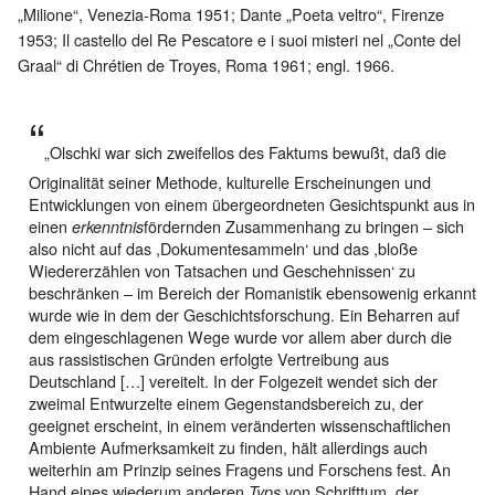
„Milione“, Venezia-Roma 1951; Dante „Poeta veltro“, Firenze
1953; Il castello del Re Pescatore e i suoi misteri nel „Conte del
Graal“ di Chrétien de Troyes, Roma 1961; engl. 1966.
„Olschki war sich zweifellos des Faktums bewußt, daß die
Originalität seiner Methode, kulturelle Erscheinungen und
Entwicklungen von einem übergeordneten Gesichtspunkt aus in
einen
fördernden Zusammenhang zu bringen – sich
erkenntnis
also nicht auf das ,Dokumentesammeln‘ und das ,bloße
Wiedererzählen von Tatsachen und Geschehnissen‘ zu
beschränken – im Bereich der Romanistik ebensowenig erkannt
wurde wie in dem der Geschichtsforschung. Ein Beharren auf
dem eingeschlagenen Wege wurde vor allem aber durch die
aus rassistischen Gründen erfolgte Vertreibung aus
Deutschland […] vereitelt. In der Folgezeit wendet sich der
zweimal Entwurzelte einem Gegenstandsbereich zu, der
geeignet erscheint, in einem veränderten wissenschaftlichen
Ambiente Aufmerksamkeit zu finden, hält allerdings auch
weiterhin am Prinzip seines Fragens und Forschens fest. An
Hand eines wiederum anderen
von Schrifttum, der
Typs