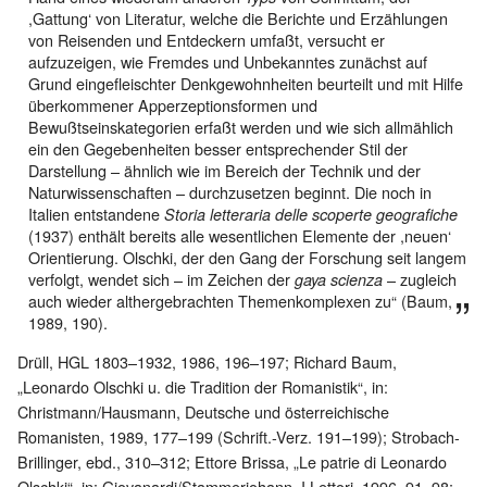
,Gattung‘ von Literatur, welche die Berichte und Erzählungen
von Reisenden und Entdeckern umfaßt, versucht er
aufzuzeigen, wie Fremdes und Unbekanntes zunächst auf
Grund eingefleischter Denkgewohnheiten beurteilt und mit Hilfe
überkommener Apperzeptionsformen und
Bewußtseinskategorien erfaßt werden und wie sich allmählich
ein den Gegebenheiten besser entsprechender Stil der
Darstellung – ähnlich wie im Bereich der Technik und der
Naturwissenschaften – durchzusetzen beginnt. Die noch in
Italien entstandene
Storia letteraria delle scoperte geografiche
(1937) enthält bereits alle wesentlichen Elemente der ,neuen‘
Orientierung. Olschki, der den Gang der Forschung seit langem
verfolgt, wendet sich – im Zeichen der
– zugleich
gaya scienza
auch wieder althergebrachten Themenkomplexen zu“ (Baum,
1989, 190).
Drüll, HGL 1803–1932, 1986, 196–197; Richard Baum,
„Leonardo Olschki u. die Tradition der Romanistik“, in:
Christmann/Hausmann, Deutsche und österreichische
Romanisten, 1989, 177–199 (Schrift.-Verz. 191–199); Strobach-
Brillinger, ebd., 310–312; Ettore Brissa, „Le patrie di Leonardo
Olschki“, in: Giovanardi/Stammerjohann, I Lettori, 1996, 91–98;