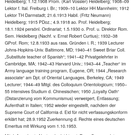
Heidelberg; 1.12.1908 Prom. (Karl Vossler) Heidelberg; 1908–09
Lektor f. Ital. Freiburg i. Br.; 1909–10 Lektor HH Mannheim; 1912
Lektor TH Darmstadt; 21.6.1913 Habil. (Fritz Neumann)
Heidelberg; 1915 PDoz.; 4.9.1918 ao. Prof. Heidelberg;
18.1.1924 persönl. Ordinariat; 1.5.1930 o. Prof. u. Direktor Rom.
Sem. Heidelberg (Nachf. v. Ernst Robert Curtius); 1932–38
GProf. Rom; 12.8.1933 aus rass. Gründen i. R.; 1939 Lecturer
Johns-Hopkins-Univ. Baltimore, MD; 1940–41 Sweet Briar Coll.
„Substitute teacher of Spanish“; 1941–42 Privatgelehrter in
Cambridge, MA; 1942–43 Harvard Univ.; 1943–44 „Teacher“ im
Army language training program, Eugene, OR; 1944 „Research
associate“ am Dpt. of Oriental Languages, Berkeley, CA; 1949
Lecturer; 1944–49 Mitgl. des Colloquium Orientologicum; 1950–
55 intensives Studium d. Chinesischen; 1950 „Loyalty Oath“
(Distanzierung vom Kommunismus) verweigert, Entlassung;
Aufenthalt in Italien; 1952 wieder eingestellt, nachdem der
Supreme Court of California d. Eid für nicht verfassungskonform
erklärt hat; 28.9.1952 Zuerkennung d. Rechte eines deutschen
Emeritus mit Wirkung vom 1.10.1953.