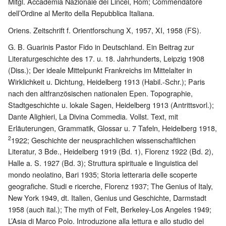
Mitgl. Accademia Nazionale dei Lincei, Rom; Commendatore
dell’Ordine al Merito della Repubblica Italiana.
Oriens. Zeitschrift f. Orientforschung X, 1957, XI, 1958 (FS).
G. B. Guarinis Pastor Fido in Deutschland. Ein Beitrag zur
Literaturgeschichte des 17. u. 18. Jahrhunderts, Leipzig 1908
(Diss.); Der ideale Mittelpunkt Frankreichs im Mittelalter in
Wirklichkeit u. Dichtung, Heidelberg 1913 (Habil.-Schr.); Paris
nach den altfranzösischen nationalen Epen. Topographie,
Stadtgeschichte u. lokale Sagen, Heidelberg 1913 (Antrittsvorl.);
Dante Alighieri, La Divina Commedia. Vollst. Text, mit
Erläuterungen, Grammatik, Glossar u. 7 Tafeln, Heidelberg 1918,
2
1922; Geschichte der neusprachlichen wissenschaftlichen
Literatur, 3 Bde., Heidelberg 1919 (Bd. 1), Florenz 1922 (Bd. 2),
Halle a. S. 1927 (Bd. 3); Struttura spirituale e linguistica del
mondo neolatino, Bari 1935; Storia letteraria delle scoperte
geografiche. Studi e ricerche, Florenz 1937; The Genius of Italy,
New York 1949, dt. Italien, Genius und Geschichte, Darmstadt
1958 (auch ital.); The myth of Felt, Berkeley-Los Angeles 1949;
L’Asia di Marco Polo. Introduzione alla lettura e allo studio del