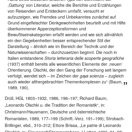
,Gattung‘ von Literatur, welche die Berichte und Erzählungen
von Reisenden und Entdeckern umfaßt, versucht er
aufzuzeigen, wie Fremdes und Unbekanntes zunächst auf
Grund eingefleischter Denkgewohnheiten beurteilt und mit Hilfe
überkommener Apperzeptionsformen und
Bewußtseinskategorien erfaßt werden und wie sich allmählich
ein den Gegebenheiten besser entsprechender Stil der
Darstellung – ähnlich wie im Bereich der Technik und der
Naturwissenschaften – durchzusetzen beginnt. Die noch in
Italien entstandene
Storia letteraria delle scoperte geografiche
(1937) enthält bereits alle wesentlichen Elemente der ,neuen‘
Orientierung. Olschki, der den Gang der Forschung seit langem
verfolgt, wendet sich – im Zeichen der
– zugleich
gaya scienza
auch wieder althergebrachten Themenkomplexen zu“ (Baum,
1989, 190).
Drüll, HGL 1803–1932, 1986, 196–197; Richard Baum,
„Leonardo Olschki u. die Tradition der Romanistik“, in:
Christmann/Hausmann, Deutsche und österreichische
Romanisten, 1989, 177–199 (Schrift.-Verz. 191–199); Strobach-
Brillinger, ebd., 310–312; Ettore Brissa, „Le patrie di Leonardo
Olschki“, in: Giovanardi/Stammerjohann, I Lettori, 1996, 91–98;