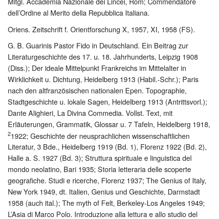
Mitgl. Accademia Nazionale dei Lincei, Rom; Commendatore
dell’Ordine al Merito della Repubblica Italiana.
Oriens. Zeitschrift f. Orientforschung X, 1957, XI, 1958 (FS).
G. B. Guarinis Pastor Fido in Deutschland. Ein Beitrag zur
Literaturgeschichte des 17. u. 18. Jahrhunderts, Leipzig 1908
(Diss.); Der ideale Mittelpunkt Frankreichs im Mittelalter in
Wirklichkeit u. Dichtung, Heidelberg 1913 (Habil.-Schr.); Paris
nach den altfranzösischen nationalen Epen. Topographie,
Stadtgeschichte u. lokale Sagen, Heidelberg 1913 (Antrittsvorl.);
Dante Alighieri, La Divina Commedia. Vollst. Text, mit
Erläuterungen, Grammatik, Glossar u. 7 Tafeln, Heidelberg 1918,
2
1922; Geschichte der neusprachlichen wissenschaftlichen
Literatur, 3 Bde., Heidelberg 1919 (Bd. 1), Florenz 1922 (Bd. 2),
Halle a. S. 1927 (Bd. 3); Struttura spirituale e linguistica del
mondo neolatino, Bari 1935; Storia letteraria delle scoperte
geografiche. Studi e ricerche, Florenz 1937; The Genius of Italy,
New York 1949, dt. Italien, Genius und Geschichte, Darmstadt
1958 (auch ital.); The myth of Felt, Berkeley-Los Angeles 1949;
L’Asia di Marco Polo. Introduzione alla lettura e allo studio del