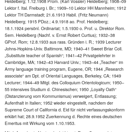
Heidelberg; 1.12.1908 Prom. (Karl Vossler) Heidelberg; 1908–09
Lektor f. Ital. Freiburg i. Br.; 1909–10 Lektor HH Mannheim; 1912
Lektor TH Darmstadt; 21.6.1913 Habil. (Fritz Neumann)
Heidelberg; 1915 PDoz.; 4.9.1918 ao. Prof. Heidelberg;
18.1.1924 persönl. Ordinariat; 1.5.1930 o. Prof. u. Direktor Rom.
Sem. Heidelberg (Nachf. v. Ernst Robert Curtius); 1932–38
GProf. Rom; 12.8.1933 aus rass. Gründen i. R.; 1939 Lecturer
Johns-Hopkins-Univ. Baltimore, MD; 1940–41 Sweet Briar Coll.
„Substitute teacher of Spanish“; 1941–42 Privatgelehrter in
Cambridge, MA; 1942–43 Harvard Univ.; 1943–44 „Teacher“ im
Army language training program, Eugene, OR; 1944 „Research
associate“ am Dpt. of Oriental Languages, Berkeley, CA; 1949
Lecturer; 1944–49 Mitgl. des Colloquium Orientologicum; 1950–
55 intensives Studium d. Chinesischen; 1950 „Loyalty Oath“
(Distanzierung vom Kommunismus) verweigert, Entlassung;
Aufenthalt in Italien; 1952 wieder eingestellt, nachdem der
Supreme Court of California d. Eid für nicht verfassungskonform
erklärt hat; 28.9.1952 Zuerkennung d. Rechte eines deutschen
Emeritus mit Wirkung vom 1.10.1953.