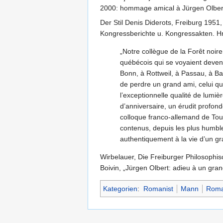
2000: hommage amical à Jürgen Olbert
Der Stil Denis Diderots, Freiburg 1951
Kongressberichte u. Kongressakten. Hrs
„Notre collègue de la Forêt noir
québécois qui se voyaient deveni
Bonn, à Rottweil, à Passau, à Ba
de perdre un grand ami, celui qu
l’exceptionnelle qualité de lumi
d’anniversaire, un érudit profond
colloque franco-allemand de Tou
contenus, depuis les plus humble
authentiquement à la vie d’un gr
Wirbelauer, Die Freiburger Philosophis
Boivin, „Jürgen Olbert: adieu à un gra
Kategorien
:
Romanist
Mann
Roman