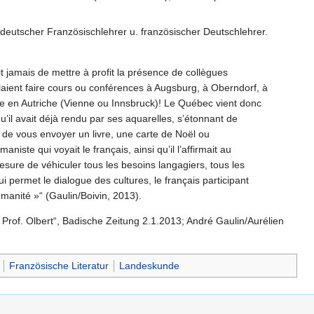
 deutscher Französischlehrer u. französischer Deutschlehrer.
t jamais de mettre à profit la présence de collègues
llaient faire cours ou conférences à Augsburg, à Oberndorf, à
ême en Autriche (Vienne ou Innsbruck)! Le Québec vient donc
’il avait déjà rendu par ses aquarelles, s’étonnant de
, de vous envoyer un livre, une carte de Noël ou
ste qui voyait le français, ainsi qu’il l’affirmait au
ure de véhiculer tous les besoins langagiers, tous les
 permet le dialogue des cultures, le français participant
manité »“ (Gaulin/Boivin, 2013).
Prof. Olbert“, Badische Zeitung 2.1.2013; André Gaulin/Aurélien
Französische Literatur
Landeskunde