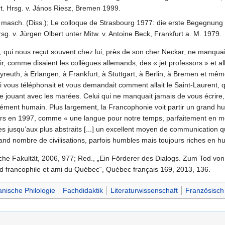
. Hrsg. v. János Riesz, Bremen 1999.
, masch. (Diss.); Le colloque de Strasbourg 1977: die erste Begegnung
g. v. Jürgen Olbert unter Mitw. v. Antoine Beck, Frankfurt a. M. 1979.
e, qui nous reçut souvent chez lui, près de son cher Neckar, ne manquai
r, comme disaient les collègues allemands, des « jet professors » et a
yreuth, à Erlangen, à Frankfurt, à Stuttgart, à Berlin, à Bremen et m
i vous téléphonait et vous demandait comment allait le Saint-Laurent, qu
ère jouant avec les marées. Celui qui ne manquait jamais de vous écrire
ément humain. Plus largement, la Francophonie voit partir un grand humani
rs en 1997, comme « une langue pour notre temps, parfaitement en mes
s jusqu’aux plus abstraits [...] un excellent moyen de communication qui
and nombre de civilisations, parfois humbles mais toujours riches en hu
che Fakultät, 2006, 977; Red., „Ein Förderer des Dialogs. Zum Tod von 
nd francophile et ami du Québec“, Québec français 169, 2013, 136.
ische Philologie
Fachdidaktik
Literaturwissenschaft
Französisch