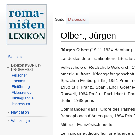
Seite
Diskussion
Olbert, Jürgen
Wechseln zu:
Navigation
,
Suche
Jürgen Olbert
(19.11.1924 Hamburg – 
Startseite
Landeskunde u. frankophone Literaturen
Lexikon [WORK IN
Volksschule u. Realschule Waldkirch; 
PROGRESS]
amerik. u. franz. Kriegsgefangenschaf
Personen
Sprachen Freiburg i. Br.; 1951 Prom. (
Themen
Einführung
1958 StR. Franz., Span., Engl. Goethe
Abkürzungen
Rottweil; 1964 Prof. u. Fachleiter f. F
Bibliographie
Berlin; 1989 pens.
Impressum
Commandeur dans l’Ordre des Palmes A
Navigation
francophones d’Amériques; 1994 Prix F
Werkzeuge
Mithrsg. Französisch heute.
Le français audjourd’hui: une langue à 