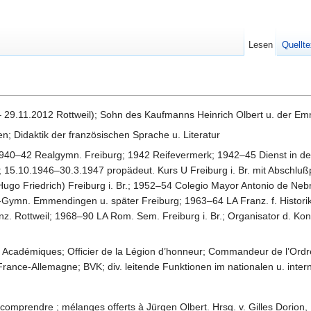
Lesen
Quellte
29.11.2012 Rottweil); Sohn des Kaufmanns Heinrich Olbert u. der E
; Didaktik der französischen Sprache u. Literatur
1940–42 Realgymn. Freiburg; 1942 Reifevermerk; 1942–45 Dienst in der
t; 15.10.1946–30.3.1947 propädeut. Kurs U Freiburg i. Br. mit Abschl
Hugo Friedrich) Freiburg i. Br.; 1952–54 Colegio Mayor Antonio de Neb
-Gymn. Emmendingen u. später Freiburg; 1963–64 LA Franz. f. Historike
ranz. Rottweil; 1968–90 LA Rom. Sem. Freiburg i. Br.; Organisator d. Ko
cadémiques; Officier de la Légion d’honneur; Commandeur de l’Ordre 
rance-Allemagne; BVK; div. leitende Funktionen im nationalen u. inter
comprendre ; mélanges offerts à Jürgen Olbert. Hrsg. v. Gilles Dorion, 