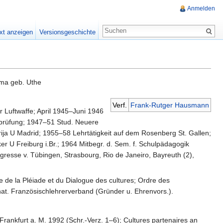
Anmelden
xt anzeigen
Versionsgeschichte
mma geb. Uthe
Verf.
Frank-Rutger Hausmann
 Luftwaffe; April 1945–Juni 1946
ußprüfung; 1947–51 Stud. Neuere
rija U Madrid; 1955–58 Lehrtätigkeit auf dem Rosenberg St. Gallen;
r U Freiburg i.Br.; 1964 Mitbegr. d. Sem. f. Schulpädagogik
ngresse v. Tübingen, Strasbourg, Rio de Janeiro, Bayreuth (2),
de la Pléiade et du Dialogue des cultures; Ordre des
nat. Französischlehrerverband (Gründer u. Ehrenvors.).
Frankfurt a. M. 1992 (Schr.-Verz. 1–6); Cultures partenaires an