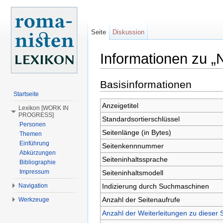
Seite
Diskussion
Informationen zu „
Wechseln zu:
Navigation
,
Suche
Basisinformationen
Startseite
Anzeigetitel
Lexikon [WORK IN
PROGRESS]
Standardsortierschlüssel
Personen
Seitenlänge (in Bytes)
Themen
Einführung
Seitenkennnummer
Abkürzungen
Seiteninhaltssprache
Bibliographie
Impressum
Seiteninhaltsmodell
Indizierung durch Suchmaschinen
Navigation
Anzahl der Seitenaufrufe
Werkzeuge
Anzahl der Weiterleitungen zu dieser 