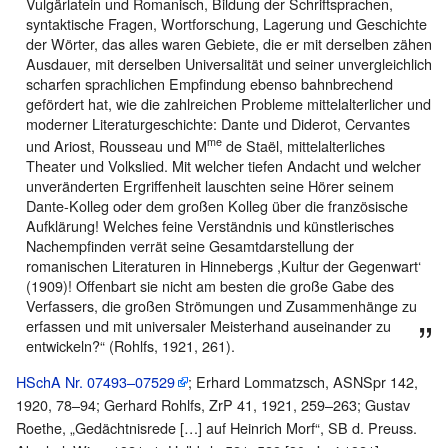
Vulgärlatein und Romanisch, Bildung der Schriftsprachen,
syntaktische Fragen, Wortforschung, Lagerung und Geschichte
der Wörter, das alles waren Gebiete, die er mit derselben zähen
Ausdauer, mit derselben Universalität und seiner unvergleichlich
scharfen sprachlichen Empfindung ebenso bahnbrechend
gefördert hat, wie die zahlreichen Probleme mittelalterlicher und
moderner Literaturgeschichte: Dante und Diderot, Cervantes
me
und Ariost, Rousseau und M
de Staël, mittelalterliches
Theater und Volkslied. Mit welcher tiefen Andacht und welcher
unveränderten Ergriffenheit lauschten seine Hörer seinem
Dante-Kolleg oder dem großen Kolleg über die französische
Aufklärung! Welches feine Verständnis und künstlerisches
Nachempfinden verrät seine Gesamtdarstellung der
romanischen Literaturen in Hinnebergs ,Kultur der Gegenwart‘
(1909)! Offenbart sie nicht am besten die große Gabe des
Verfassers, die großen Strömungen und Zusammenhänge zu
erfassen und mit universaler Meisterhand auseinander zu
entwickeln?“ (Rohlfs, 1921, 261).
HSchA Nr. 07493–07529
; Erhard Lommatzsch, ASNSpr 142,
1920, 78–94; Gerhard Rohlfs, ZrP 41, 1921, 259–263; Gustav
Roethe, „Gedächtnisrede […] auf Heinrich Morf“, SB d. Preuss.