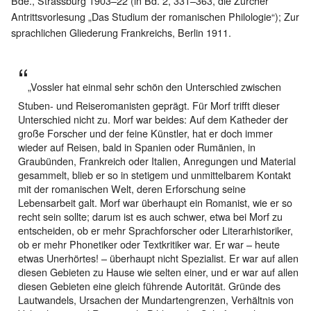
Bde., Strassburg 1903–22 (in Bd. 2, 331–363, die Zürcher
Antrittsvorlesung „Das Studium der romanischen Philologie“); Zur
sprachlichen Gliederung Frankreichs, Berlin 1911.
„Vossler hat einmal sehr schön den Unterschied zwischen
Stuben- und Reiseromanisten geprägt. Für Morf trifft dieser
Unterschied nicht zu. Morf war beides: Auf dem Katheder der
große Forscher und der feine Künstler, hat er doch immer
wieder auf Reisen, bald in Spanien oder Rumänien, in
Graubünden, Frankreich oder Italien, Anregungen und Material
gesammelt, blieb er so in stetigem und unmittelbarem Kontakt
mit der romanischen Welt, deren Erforschung seine
Lebensarbeit galt. Morf war überhaupt ein Romanist, wie er so
recht sein sollte; darum ist es auch schwer, etwa bei Morf zu
entscheiden, ob er mehr Sprachforscher oder Literarhistoriker,
ob er mehr Phonetiker oder Textkritiker war. Er war – heute
etwas Unerhörtes! – überhaupt nicht Spezialist. Er war auf allen
diesen Gebieten zu Hause wie selten einer, und er war auf allen
diesen Gebieten eine gleich führende Autorität. Gründe des
Lautwandels, Ursachen der Mundartengrenzen, Verhältnis von