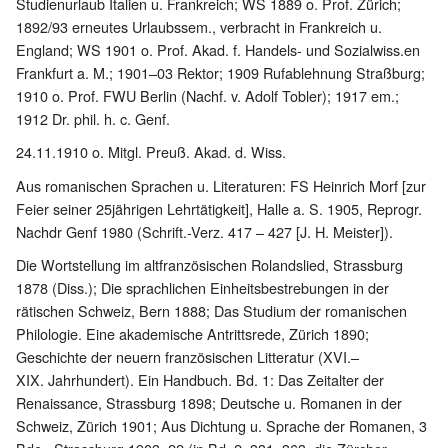
Studienurlaub Italien u. Frankreich; WS 1889 o. Prof. Zürich;
1892/93 erneutes Urlaubssem., verbracht in Frankreich u.
England; WS 1901 o. Prof. Akad. f. Handels- und Sozialwiss.en
Frankfurt a. M.; 1901–03 Rektor; 1909 Rufablehnung Straßburg;
1910 o. Prof. FWU Berlin (Nachf. v. Adolf Tobler); 1917 em.;
1912 Dr. phil. h. c. Genf.
24.11.1910 o. Mitgl. Preuß. Akad. d. Wiss.
Aus romanischen Sprachen u. Literaturen: FS Heinrich Morf [zur
Feier seiner 25jährigen Lehrtätigkeit], Halle a. S. 1905, Reprogr.
Nachdr Genf 1980 (Schrift.-Verz. 417 – 427 [J. H. Meister]).
Die Wortstellung im altfranzösischen Rolandslied, Strassburg
1878 (Diss.); Die sprachlichen Einheitsbestrebungen in der
rätischen Schweiz, Bern 1888; Das Studium der romanischen
Philologie. Eine akademische Antrittsrede, Zürich 1890;
Geschichte der neuern französischen Litteratur (XVI.–
XIX. Jahrhundert). Ein Handbuch. Bd. 1: Das Zeitalter der
Renaissance, Strassburg 1898; Deutsche u. Romanen in der
Schweiz, Zürich 1901; Aus Dichtung u. Sprache der Romanen, 3