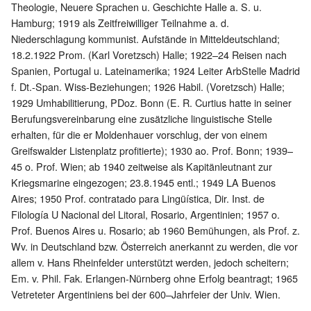
Theologie, Neuere Sprachen u. Geschichte Halle a. S. u.
Hamburg; 1919 als Zeitfreiwilliger Teilnahme a. d.
Niederschlagung kommunist. Aufstände in Mitteldeutschland;
18.2.1922 Prom. (Karl Voretzsch) Halle; 1922–24 Reisen nach
Spanien, Portugal u. Lateinamerika; 1924 Leiter ArbStelle Madrid
f. Dt.-Span. Wiss-Beziehungen; 1926 Habil. (Voretzsch) Halle;
1929 Umhabilitierung, PDoz. Bonn (E. R. Curtius hatte in seiner
Berufungsvereinbarung eine zusätzliche linguistische Stelle
erhalten, für die er Moldenhauer vorschlug, der von einem
Greifswalder Listenplatz profitierte); 1930 ao. Prof. Bonn; 1939–
45 o. Prof. Wien; ab 1940 zeitweise als Kapitänleutnant zur
Kriegsmarine eingezogen; 23.8.1945 entl.; 1949 LA Buenos
Aires; 1950 Prof. contratado para Lingüística, Dir. Inst. de
Filología U Nacional del Litoral, Rosario, Argentinien; 1957 o.
Prof. Buenos Aires u. Rosario; ab 1960 Bemühungen, als Prof. z.
Wv. in Deutschland bzw. Österreich anerkannt zu werden, die vor
allem v. Hans Rheinfelder unterstützt werden, jedoch scheitern;
Em. v. Phil. Fak. Erlangen-Nürnberg ohne Erfolg beantragt; 1965
Vetreteter Argentiniens bei der 600–Jahrfeier der Univ. Wien.