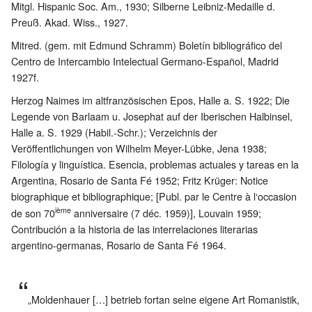
Mitgl. Hispanic Soc. Am., 1930; Silberne Leibniz-Medaille d.
Preuß. Akad. Wiss., 1927.
Mitred. (gem. mit Edmund Schramm) Boletín bibliográfico del
Centro de Intercambio Intelectual Germano-Español, Madrid
1927f.
Herzog Naimes im altfranzösischen Epos, Halle a. S. 1922; Die
Legende von Barlaam u. Josephat auf der Iberischen Halbinsel,
Halle a. S. 1929 (Habil.-Schr.); Verzeichnis der
Veröffentlichungen von Wilhelm Meyer-Lübke, Jena 1938;
Filología y linguística. Esencia, problemas actuales y tareas en la
Argentina, Rosario de Santa Fé 1952; Fritz Krüger: Notice
biographique et bibliographique; [Publ. par le Centre à l‘occasion
ième
de son 70
anniversaire (7 déc. 1959)], Louvain 1959;
Contribución a la historia de las interrelaciones literarias
argentino-germanas, Rosario de Santa Fé 1964.
„Moldenhauer […] betrieb fortan seine eigene Art Romanistik,