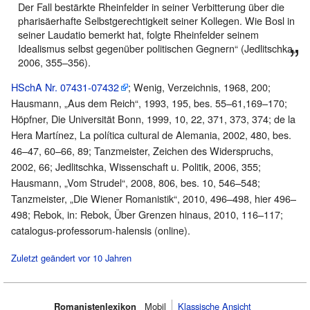
Der Fall bestärkte Rheinfelder in seiner Verbitterung über die
pharisäerhafte Selbstgerechtigkeit seiner Kollegen. Wie Bosl in
seiner Laudatio bemerkt hat, folgte Rheinfelder seinem
Idealismus selbst gegenüber politischen Gegnern“ (Jedlitschka,
2006, 355–356).
HSchA Nr. 07431-07432
; Wenig, Verzeichnis, 1968, 200;
Hausmann, „Aus dem Reich“, 1993, 195, bes. 55–61,169–170;
Höpfner, Die Universität Bonn, 1999, 10, 22, 371, 373, 374; de la
Hera Martínez, La política cultural de Alemania, 2002, 480, bes.
46–47, 60–66, 89; Tanzmeister, Zeichen des Widerspruchs,
2002, 66; Jedlitschka, Wissenschaft u. Politik, 2006, 355;
Hausmann, „Vom Strudel“, 2008, 806, bes. 10, 546–548;
Tanzmeister, „Die Wiener Romanistik“, 2010, 496–498, hier 496–
498; Rebok, in: Rebok, Über Grenzen hinaus, 2010, 116–117;
catalogus-professorum-halensis (online).
Zuletzt geändert vor 10 Jahren
Romanistenlexikon
Mobil‌
Klassische Ansicht