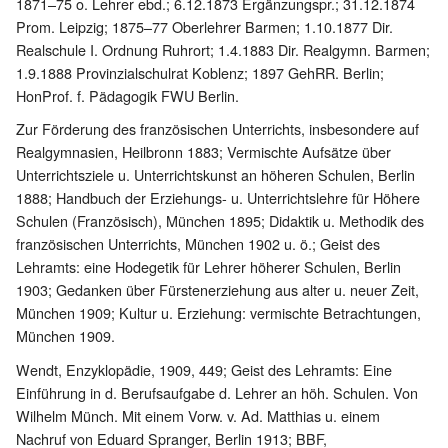
1871–75 o. Lehrer ebd.; 6.12.1873 Ergänzungspr.; 31.12.1874
Prom. Leipzig; 1875–77 Oberlehrer Barmen; 1.10.1877 Dir.
Realschule I. Ordnung Ruhrort; 1.4.1883 Dir. Realgymn. Barmen;
1.9.1888 Provinzialschulrat Koblenz; 1897 GehRR. Berlin;
HonProf. f. Pädagogik FWU Berlin.
Zur Förderung des französischen Unterrichts, insbesondere auf
Realgymnasien, Heilbronn 1883; Vermischte Aufsätze über
Unterrichtsziele u. Unterrichtskunst an höheren Schulen, Berlin
1888; Handbuch der Erziehungs- u. Unterrichtslehre für Höhere
Schulen (Französisch), München 1895; Didaktik u. Methodik des
französischen Unterrichts, München 1902 u. ö.; Geist des
Lehramts: eine Hodegetik für Lehrer höherer Schulen, Berlin
1903; Gedanken über Fürstenerziehung aus alter u. neuer Zeit,
München 1909; Kultur u. Erziehung: vermischte Betrachtungen,
München 1909.
Wendt, Enzyklopädie, 1909, 449; Geist des Lehramts: Eine
Einführung in d. Berufsaufgabe d. Lehrer an höh. Schulen. Von
Wilhelm Münch. Mit einem Vorw. v. Ad. Matthias u. einem
Nachruf von Eduard Spranger, Berlin 1913; BBF,