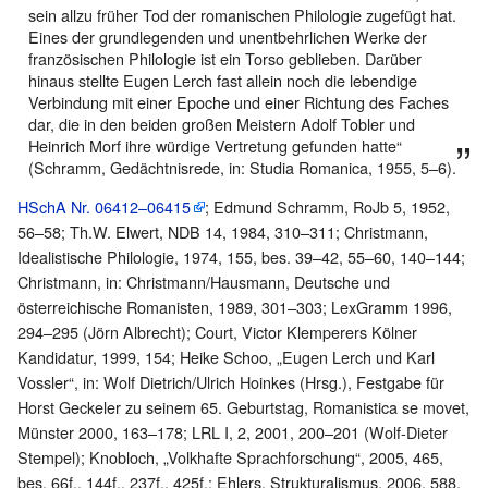
sein allzu früher Tod der romanischen Philologie zugefügt hat.
Eines der grundlegenden und unentbehrlichen Werke der
französischen Philologie ist ein Torso geblieben. Darüber
hinaus stellte Eugen Lerch fast allein noch die lebendige
Verbindung mit einer Epoche und einer Richtung des Faches
dar, die in den beiden großen Meistern Adolf Tobler und
Heinrich Morf ihre würdige Vertretung gefunden hatte“
(Schramm, Gedächtnisrede, in: Studia Romanica, 1955, 5–6).
HSchA Nr. 06412–06415
; Edmund Schramm, RoJb 5, 1952,
56–58; Th.W. Elwert, NDB 14, 1984, 310–311; Christmann,
Idealistische Philologie, 1974, 155, bes. 39–42, 55–60, 140–144;
Christmann, in: Christmann/Hausmann, Deutsche und
österreichische Romanisten, 1989, 301–303; LexGramm 1996,
294–295 (Jörn Albrecht); Court, Victor Klemperers Kölner
Kandidatur, 1999, 154; Heike Schoo, „Eugen Lerch und Karl
Vossler“, in: Wolf Dietrich/Ulrich Hoinkes (Hrsg.), Festgabe für
Horst Geckeler zu seinem 65. Geburtstag, Romanistica se movet,
Münster 2000, 163–178; LRL I, 2, 2001, 200–201 (Wolf-Dieter
Stempel); Knobloch, „Volkhafte Sprachforschung“, 2005, 465,
bes. 66f., 144f., 237f., 425f.; Ehlers, Strukturalismus, 2006, 588,