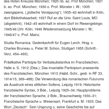
des Roten Kreuzes München; 1920 nb. ao. Prof München; 1921
b. ao. Prof. München; 1930 o. Prof. Münster i. W.; 1935
zwangspens. („jüdische Versippung“); 1935–42 wohnhaft in Köln,
dort Bibliotheksarbeit; 1937 Ruf an die Univ. Saint Louis, MO
(abgelehnt); 1942–45 wohnhaft in einem Dorf im Riesengebirge;
1945/46 LVtr. Köln; 1946 Wiedereinsetzung Münster i. W.;
1946/47 o. Prof. Mainz.
Studia Romanica. Gedenkschrift für Eugen Lerch. Hrsg. v.
Charles Bruneau u. Peter M. Schon, Stuttgart 1955 (Schrift.-
Verz. 454–493).
Prädikative Participia für Verbalsubstantiva im Französischen,
Halle a. S. 1912 (Diss.); Das invariable Participium praesentis
des Französischen, München 1913 (Habil.-Schr., gedr. in RF 33,
1914/15, 369–488); Die Verwendung des romanischen Futurums
als Ausdruck eines sittlichen Sollens, Leipzig 1919; Historische
französische Syntax, 3 Bde., Leipzig 1925–34; Hauptprobleme
der französischen Sprache, 2 Bde., Braunschweig 1930–31;
Französische Sprache u. Wesensart, Frankfurt a. M. 1933; Das
Wort „Deutsch“. Sein Ursprung u. seine Geschichte bis auf