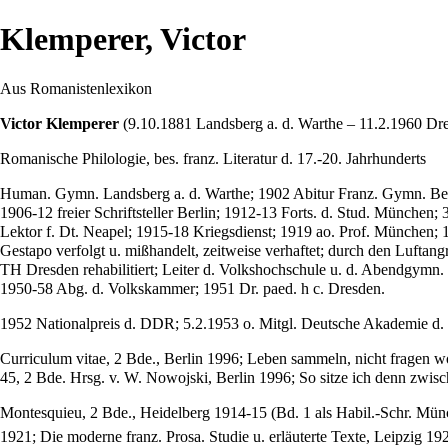
Klemperer, Victor
Aus Romanistenlexikon
Victor Klemperer
(9.10.1881 Landsberg a. d. Warthe – 11.2.1960 Dr
Romanische Philologie, bes. franz. Literatur d. 17.-20. Jahrhunderts
Human. Gymn. Landsberg a. d. Warthe; 1902 Abitur Franz. Gymn. Berl
1906-12 freier Schriftsteller Berlin; 1912-13 Forts. d. Stud. Münch
Lektor f. Dt. Neapel; 1915-18 Kriegsdienst; 1919 ao. Prof. München;
Gestapo verfolgt u. mißhandelt, zeitweise verhaftet; durch den Lufta
TH Dresden rehabilitiert; Leiter d. Volkshochschule u. d. Abendgymn. 
1950-58 Abg. d. Volkskammer; 1951 Dr. paed. h c. Dresden.
1952 Nationalpreis d. DDR; 5.2.1953 o. Mitgl. Deutsche Akademie d. W
Curriculum vitae, 2 Bde., Berlin 1996; Leben sammeln, nicht fragen 
45, 2 Bde. Hrsg. v. W. Nowojski, Berlin 1996; So sitze ich denn zwis
Montesquieu, 2 Bde., Heidelberg 1914-15 (Bd. 1 als Habil.-Schr. Münch
1921; Die moderne franz. Prosa. Studie u. erläuterte Texte, Leipzig 19