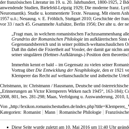
der französischen Literatur im 19. u. 20. Jahrhundert, 1800-1925, 2 Bd
anwendende Studien, Bielefeld-Leipzig 1929; Die moderne franz. Lyri
Neuromantik). Studie u. kommentierte Texte. Neuausg. Mit einem Anha
1957 u.ö.; Neuausg. v. E. Fröhlich, Stuttgart 2010; Geschichte der fran
vor 33 / nach 45. Gesammelte Aufsätze, Berlin 1956; Der alte u. der
„Fragt man, in welchem romanistischen Fachzusammenhang alle di
Grundriss der Romanischen Philologie
im aufklärerischen Sinn 
Gegenstandsbereich und in seiner politisch-weltanschaulichen Ori
Daß ihn dabei die Fixiertheit auf Vossler, der damit gar nichts 
seiner singulären (Hettner-Aufklärungs-) Position dem theoretis
Immerhin kennt er bald – im Gegensatz zu vielen seiner Romanisti
Vortrag über
Die Entwicklung der Neuphilologie
, den er 1921 v
Klemperer das Recht auf weltanschauliche und ästhetische Urtei
Christmann, in: Christmann / Hausmann, Deutsche und österreichische
„Erinnerungen an Victor Klemperers Wirken nach 1945“, 163-184); Cour
2008, 801, bes. 281-298; Maas, Verfolgung u. Auswanderung, 2010, I, 
Von „
http://lexikon.romanischestudien.de/index.php?title=Klemperer
Kategorien
:
Romanist
Mann
Romanische Philologie
Französische
Diese Seite wurde zuletzt am 10. Mai 2016 um 11:40 Uhr geände