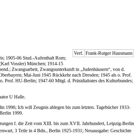
Verf.
Frank-Rutger Hausmann
is; 1905-06 Stud.-Aufenthalt Rom;
 (Karl Vossler) München; 1914-15
spend.; Zwangsarbeit, Zwangsunterkunft in „Judenhäusern“, von d.
h Oberbayern; Mai-Juni 1945 Rückkehr nach Dresden; 1945 als o. Prof.
o. Prof. HU-Berlin; 1947-60 Mitgl. d. Präsidialrates des Kulturbundes;
ator U Halle.
in 1996; Ich will Zeugnis ablegen bis zum letzten. Tagebücher 1933-
Berlin 1999.
rungen f. die Zeit vom XIII. bis zum XVII. Jahrhundert, Leipzig-Berlin
enwart, 3 Teile in 4 Bdn., Berlin 1925-1931; Neuausgabe: Geschichte