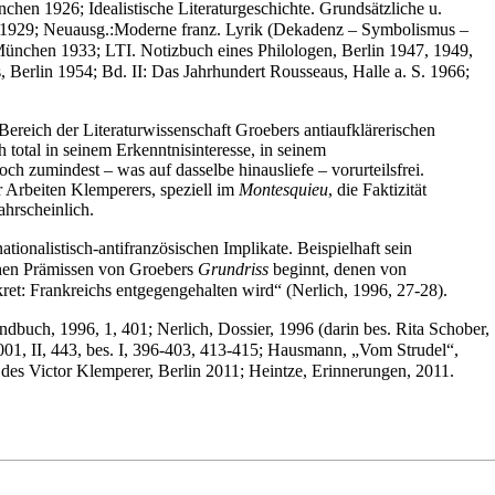
chen 1926; Idealistische Literaturgeschichte. Grundsätzliche u.
in 1929; Neuausg.:Moderne franz. Lyrik (Dekadenz – Symbolismus –
München 1933; LTI. Notizbuch eines Philologen, Berlin 1947, 1949,
s, Berlin 1954; Bd. II: Das Jahrhundert Rousseaus, Halle a. S. 1966;
ereich der Literaturwissenschaft Groebers antiaufklärerischen
total in seinem Erkenntnisinteresse, in seinem
ch zumindest – was auf dasselbe hinausliefe – vorurteilsfrei.
er Arbeiten Klemperers, speziell im
Montesquieu
, die Faktizität
ahrscheinlich.
ionalistisch-antifranzösischen Implikate. Beispielhaft sein
schen Prämissen von Groebers
Grundriss
beginnt, denen von
ret: Frankreichs entgegengehalten wird“ (Nerlich, 1996, 27-28).
buch, 1996, 1, 401; Nerlich, Dossier, 1996 (darin bes. Rita Schober,
01, II, 443, bes. I, 396-403, 413-415; Hausmann, „Vom Strudel“,
des Victor Klemperer, Berlin 2011; Heintze, Erinnerungen, 2011.