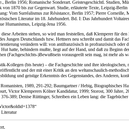
e., Berlin 1956; Romanische Sonderart. Geistesgeschichtl. Studien, Mün
k von 1870 bis zur Gegenwart. Studie, erläuterte Texte, Leipzig-Berl
ng: Vom Surréalismus zur Résistance, Berlin 1957; Pierre Corneille, 
zösischen Literatur im 18. Jahrhundert. Bd. I: Das Jahrhundert Voltaire
 neue Humanismus, Leipzig-Jena 1956.
ese Arbeiten stehen, so wird man feststellen, daß Klemperer für den B
des Jungen Deutschlands bzw. Hettners neu schreibt und damit das Fach 
entierung verändern will: von antifranzösisch in profranzösisch oder do
am Hut hatte, behindern mußte, liegt auf der Hand, und daß zu Beginn d
chen (Fachgeschichts-)Bewußtsein vorausgeeilt sein mag, ist mehr als w
k-Kollegen (bis heute) – die Fachgeschichte und ihre ideologischen, nat
eröffentlicht und der mit einer Kritik an den weltanschaulich-methodi
lsbildung und geistige Erkenntnis des Gegenstandes, des Anderen, konk
 Romanisten, 1989, 291-292; Baumgartner / Hebig, Biographisches Hand
t, Victor Klemperers Kölner Kandidatur, 1999; Storost, 300 Jahre, 20
376-389; Denise Rüttinger, Schreiben ein Leben lang: die Tagebücher 
,_Victor&oldid=1378
“
 Literatur
rt.