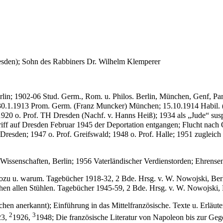
esden); Sohn des Rabbiners Dr. Wilhelm Klemperer
in; 1902-06 Stud. Germ., Rom. u. Philos. Berlin, München, Genf, Par
en; 30.1.1913 Prom. Germ. (Franz Muncker) München; 15.10.1914 Habil.
 1920 o. Prof. TH Dresden (Nachf. v. Hanns Heiß); 1934 als „Jude“ su
ngriff auf Dresden Februar 1945 der Deportation entgangen; Flucht nac
Dresden; 1947 o. Prof. Greifswald; 1948 o. Prof. Halle; 1951 zugleich 
issenschaften, Berlin; 1956 Vaterländischer Verdienstorden; Ehrensen
wozu u. warum. Tagebücher 1918-32, 2 Bde. Hrsg. v. W. Nowojski, Berl
chen allen Stühlen. Tagebücher 1945-59, 2 Bde. Hrsg. v. W. Nowojski, 
en anerkannt); Einführung in das Mittelfranzösische. Texte u. Erläute
2
3
23,
1926,
1948; Die französische Literatur von Napoleon bis zur Geg