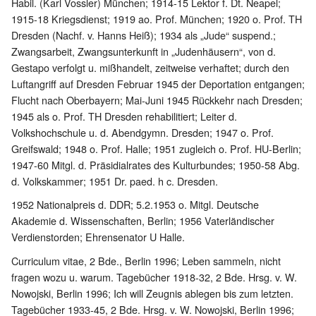
Habil. (Karl Vossler) München; 1914-15 Lektor f. Dt. Neapel;
1915-18 Kriegsdienst; 1919 ao. Prof. München; 1920 o. Prof. TH
Dresden (Nachf. v. Hanns Heiß); 1934 als „Jude“ suspend.;
Zwangsarbeit, Zwangsunterkunft in „Judenhäusern“, von d.
Gestapo verfolgt u. mißhandelt, zeitweise verhaftet; durch den
Luftangriff auf Dresden Februar 1945 der Deportation entgangen;
Flucht nach Oberbayern; Mai-Juni 1945 Rückkehr nach Dresden;
1945 als o. Prof. TH Dresden rehabilitiert; Leiter d.
Volkshochschule u. d. Abendgymn. Dresden; 1947 o. Prof.
Greifswald; 1948 o. Prof. Halle; 1951 zugleich o. Prof. HU-Berlin;
1947-60 Mitgl. d. Präsidialrates des Kulturbundes; 1950-58 Abg.
d. Volkskammer; 1951 Dr. paed. h c. Dresden.
1952 Nationalpreis d. DDR; 5.2.1953 o. Mitgl. Deutsche
Akademie d. Wissenschaften, Berlin; 1956 Vaterländischer
Verdienstorden; Ehrensenator U Halle.
Curriculum vitae, 2 Bde., Berlin 1996; Leben sammeln, nicht
fragen wozu u. warum. Tagebücher 1918-32, 2 Bde. Hrsg. v. W.
Nowojski, Berlin 1996; Ich will Zeugnis ablegen bis zum letzten.
Tagebücher 1933-45, 2 Bde. Hrsg. v. W. Nowojski, Berlin 1996;