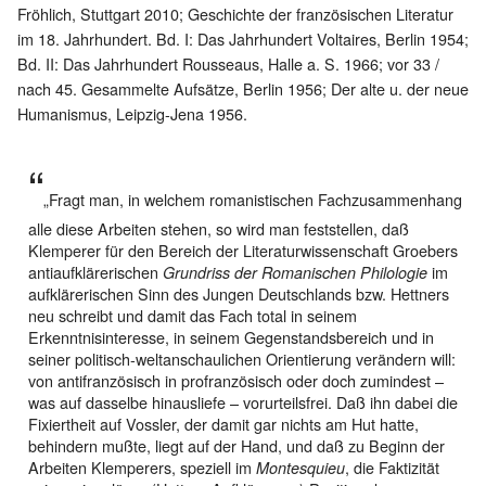
Fröhlich, Stuttgart 2010; Geschichte der französischen Literatur
im 18. Jahrhundert. Bd. I: Das Jahrhundert Voltaires, Berlin 1954;
Bd. II: Das Jahrhundert Rousseaus, Halle a. S. 1966; vor 33 /
nach 45. Gesammelte Aufsätze, Berlin 1956; Der alte u. der neue
Humanismus, Leipzig-Jena 1956.
„Fragt man, in welchem romanistischen Fachzusammenhang
alle diese Arbeiten stehen, so wird man feststellen, daß
Klemperer für den Bereich der Literaturwissenschaft Groebers
antiaufklärerischen
im
Grundriss der Romanischen Philologie
aufklärerischen Sinn des Jungen Deutschlands bzw. Hettners
neu schreibt und damit das Fach total in seinem
Erkenntnisinteresse, in seinem Gegenstandsbereich und in
seiner politisch-weltanschaulichen Orientierung verändern will:
von antifranzösisch in profranzösisch oder doch zumindest –
was auf dasselbe hinausliefe – vorurteilsfrei. Daß ihn dabei die
Fixiertheit auf Vossler, der damit gar nichts am Hut hatte,
behindern mußte, liegt auf der Hand, und daß zu Beginn der
Arbeiten Klemperers, speziell im
, die Faktizität
Montesquieu