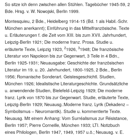
So sitze ich denn zwischen allen Stühlen. Tagebücher 1945-59, 2
Bde. Hrsg. v. W. Nowojski, Berlin 1999.
Montesquieu, 2 Bde., Heidelberg 1914-15 (Bd. 1 als Habil.-Schr.
München anerkannt); Einführung in das Mittelfranzösische. Texte
u. Erläuterungen f. die Zeit vom XIII. bis zum XVII. Jahrhundert,
Leipzig-Berlin 1921; Die moderne franz. Prosa. Studie u.
2
3
erläuterte Texte, Leipzig 1923,
1926,
1948; Die französische
Literatur von Napoleon bis zur Gegenwart, 3 Teile in 4 Bdn.,
Berlin 1925-1931; Neuausgabe: Geschichte der französischen
Literatur im 19. u. 20. Jahrhundert, 1800-1925, 2 Bde., Berlin
1956; Romanische Sonderart. Geistesgeschichtl. Studien,
München 1926; Idealistische Literaturgeschichte. Grundsätzliche
u. anwendende Studien, Bielefeld-Leipzig 1929; Die moderne
franz. Lyrik von 1870 bis zur Gegenwart. Studie, erläuterte Texte,
Leipzig-Berlin 1929; Neuausg.:Moderne franz. Lyrik (Dekadenz –
Symbolismus – Neuromantik). Studie u. kommentierte Texte.
Neuausg. Mit einem Anhang: Vom Surréalismus zur Résistance,
Berlin 1957; Pierre Corneille, München 1933; LTI. Notizbuch
eines Philologen, Berlin 1947, 1949, 1957 u.ö.; Neuausg. v. E.