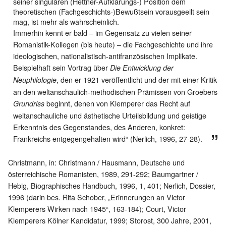
seiner singulären (Hettner-Aufklärungs-) Position dem
theoretischen (Fachgeschichts-)Bewußtsein vorausgeeilt sein
mag, ist mehr als wahrscheinlich.
Immerhin kennt er bald – im Gegensatz zu vielen seiner
Romanistik-Kollegen (bis heute) – die Fachgeschichte und ihre
ideologischen, nationalistisch-antifranzösischen Implikate.
Beispielhaft sein Vortrag über
Die Entwicklung der
, den er 1921 veröffentlicht und der mit einer Kritik
Neuphilologie
an den weltanschaulich-methodischen Prämissen von Groebers
beginnt, denen von Klemperer das Recht auf
Grundriss
weltanschauliche und ästhetische Urteilsbildung und geistige
Erkenntnis des Gegenstandes, des Anderen, konkret:
Frankreichs entgegengehalten wird“ (Nerlich, 1996, 27-28).
Christmann, in: Christmann / Hausmann, Deutsche und
österreichische Romanisten, 1989, 291-292; Baumgartner /
Hebig, Biographisches Handbuch, 1996, 1, 401; Nerlich, Dossier,
1996 (darin bes. Rita Schober, „Erinnerungen an Victor
Klemperers Wirken nach 1945“, 163-184); Court, Victor
Klemperers Kölner Kandidatur, 1999; Storost, 300 Jahre, 2001,