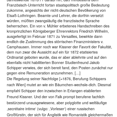
Französisch-Unterricht fortan staatspolitisch große Bedeutung
zukomme, angesichts der nicht-deutschen Bevölkerung von
Elsaß-Lothringen. Beamte und Lehrer, die dorthin versetzt
würden, müßten zwangsläufig die französische Sprache
beherrschen. Ein von v. Mühler erbetenes Handschreiben des
kronprinzlichen Königsberger Ehrenrektors Friedrich Wilhelm,
ausgefertigt im Februar 1871 zu Versailles, bewirkte dann
endlich die Zustimmung des störrischen Finanzministers v.
Camphausen. Immer noch war Kissner der Favorit der Fakultät,
dem nun zwar die Aussicht auf ein für 1872 etatisiertes
Ordinariat geboten wurde, das er aber ablehnte und auf den
ebenfalls nicht habilitierten Bonner Studienfreund Jakob
Schipper verwies, der sich bereit fand, den Posten zunächst nur
gegen eine Remuneration anzunehmen. […]
Die Regelung seiner Nachfolge [=1876, Berufung Schippers
nach Wien] mutet an wie ein Bäumchen-wechsle-dich. Diesmal
empfahl Schipper den inzwischen in Erlangen etablierten
Freund Kissner. Und der von Falk prompt berufene fachlich
bestürzend unausgewiesene, aber polyglotte und weltläufige
,secrétaire intime‘ (vulgo: ,Vorleser‘) einer russischen
Großfürstin, der sich für Anglistik wie Romanistik gleichermaßen