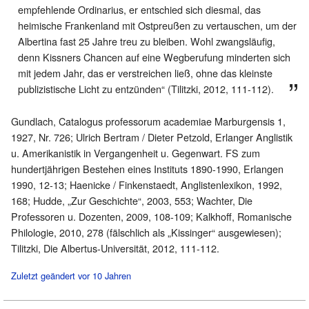
empfehlende Ordinarius, er entschied sich diesmal, das
heimische Frankenland mit Ostpreußen zu vertauschen, um der
Albertina fast 25 Jahre treu zu bleiben. Wohl zwangsläufig,
denn Kissners Chancen auf eine Wegberufung minderten sich
mit jedem Jahr, das er verstreichen ließ, ohne das kleinste
publizistische Licht zu entzünden“ (Tilitzki, 2012, 111-112).
Gundlach, Catalogus professorum academiae Marburgensis 1,
1927, Nr. 726; Ulrich Bertram / Dieter Petzold, Erlanger Anglistik
u. Amerikanistik in Vergangenheit u. Gegenwart. FS zum
hundertjährigen Bestehen eines Instituts 1890-1990, Erlangen
1990, 12-13; Haenicke / Finkenstaedt, Anglistenlexikon, 1992,
168; Hudde, „Zur Geschichte“, 2003, 553; Wachter, Die
Professoren u. Dozenten, 2009, 108-109; Kalkhoff, Romanische
Philologie, 2010, 278 (fälschlich als „Kissinger“ ausgewiesen);
Tilitzki, Die Albertus-Universität, 2012, 111-112.
Zuletzt geändert vor 10 Jahren