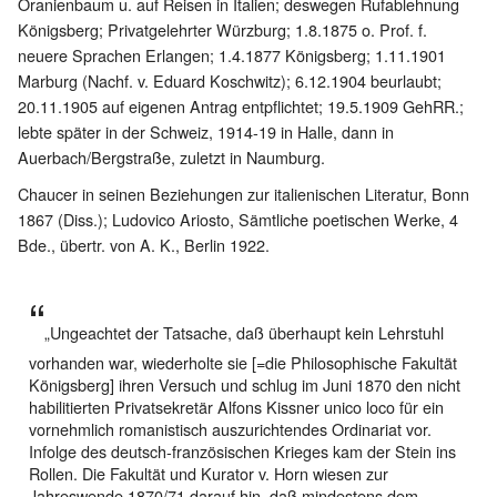
Oranienbaum u. auf Reisen in Italien; deswegen Rufablehnung
Königsberg; Privatgelehrter Würzburg; 1.8.1875 o. Prof. f.
neuere Sprachen Erlangen; 1.4.1877 Königsberg; 1.11.1901
Marburg (Nachf. v. Eduard Koschwitz); 6.12.1904 beurlaubt;
20.11.1905 auf eigenen Antrag entpflichtet; 19.5.1909 GehRR.;
lebte später in der Schweiz, 1914-19 in Halle, dann in
Auerbach/Bergstraße, zuletzt in Naumburg.
Chaucer in seinen Beziehungen zur italienischen Literatur, Bonn
1867 (Diss.); Ludovico Ariosto, Sämtliche poetischen Werke, 4
Bde., übertr. von A. K., Berlin 1922.
„Ungeachtet der Tatsache, daß überhaupt kein Lehrstuhl
vorhanden war, wiederholte sie [=die Philosophische Fakultät
Königsberg] ihren Versuch und schlug im Juni 1870 den nicht
habilitierten Privatsekretär Alfons Kissner unico loco für ein
vornehmlich romanistisch auszurichtendes Ordinariat vor.
Infolge des deutsch-französischen Krieges kam der Stein ins
Rollen. Die Fakultät und Kurator v. Horn wiesen zur
Jahreswende 1870/71 darauf hin, daß mindestens dem