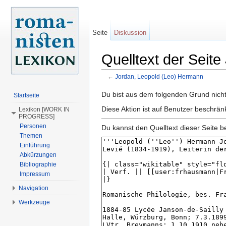
Seite
Diskussion
Quelltext der Seit
←
Jordan, Leopold (Leo) Hermann
Wechseln zu:
Navigation
,
Suche
Du bist aus dem folgenden Grund nicht 
Startseite
Diese Aktion ist auf Benutzer beschrä
Lexikon [WORK IN
PROGRESS]
Personen
Du kannst den Quelltext dieser Seite b
Themen
Einführung
Abkürzungen
Bibliographie
Impressum
Navigation
Werkzeuge