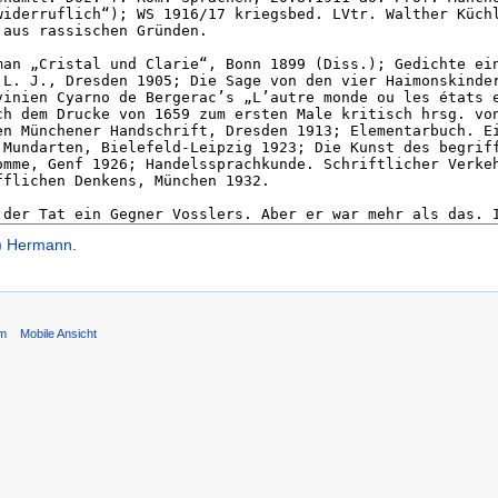
o) Hermann
.
um
Mobile Ansicht