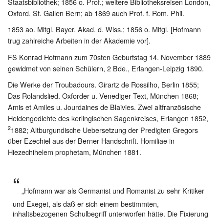
Staatsbibliothek; 1856 o. Prof.; weitere Bibliotheksreisen London,
Oxford, St. Gallen Bern; ab 1869 auch Prof. f. Rom. Phil.
1853 ao. Mitgl. Bayer. Akad. d. Wiss.; 1856 o. Mitgl. [Hofmann
trug zahlreiche Arbeiten in der Akademie vor].
FS Konrad Hofmann zum 70sten Geburtstag 14. November 1889
gewidmet von seinen Schülern, 2 Bde., Erlangen-Leipzig 1890.
Die Werke der Troubadours. Girartz de Rossilho, Berlin 1855;
Das Rolandslied. Oxforder u. Venediger Text, München 1868;
Amis et Amiles u. Jourdaines de Blaivies. Zwei altfranzösische
Heldengedichte des kerlingischen Sagenkreises, Erlangen 1852,
2
1882; Altburgundische Uebersetzung der Predigten Gregors
über Ezechiel aus der Berner Handschrift. Homiliae in
Hiezechihelem prophetam, München 1881.
„Hofmann war als Germanist und Romanist zu sehr Kritiker
und Exeget, als daß er sich einem bestimmten,
inhaltsbezogenen Schulbegriff unterworfen hätte. Die Fixierung