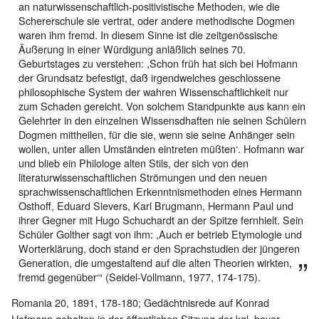
an naturwissenschaftlich-positivistische Methoden, wie die
Schererschule sie vertrat, oder andere methodische Dogmen
waren ihm fremd. In diesem Sinne ist die zeitgenössische
Äußerung in einer Würdigung anläßlich seines 70.
Geburtstages zu verstehen: ,Schon früh hat sich bei Hofmann
der Grundsatz befestigt, daß irgendwelches geschlossene
philosophische System der wahren Wissenschaftlichkeit nur
zum Schaden gereicht. Von solchem Standpunkte aus kann ein
Gelehrter in den einzelnen Wissensdhaften nie seinen Schülern
Dogmen mittheilen, für die sie, wenn sie seine Anhänger sein
wollen, unter allen Umständen eintreten müßten‘. Hofmann war
und blieb ein Philologe alten Stils, der sich von den
literaturwissenschaftlichen Strömungen und den neuen
sprachwissenschaftlichen Erkenntnismethoden eines Hermann
Osthoff, Eduard Sievers, Karl Brugmann, Hermann Paul und
ihrer Gegner mit Hugo Schuchardt an der Spitze fernhielt. Sein
Schüler Golther sagt von ihm: ,Auch er betrieb Etymologie und
Worterklärung, doch stand er den Sprachstudien der jüngeren
Generation, die umgestaltend auf die alten Theorien wirkten,
fremd gegenüber‘“ (Seidel-Vollmann, 1977, 174-175).
Romania 20, 1891, 178-180; Gedächtnisrede auf Konrad
Hofmann gehalten in der öffentlichen Sitzung der kgl. bayer.