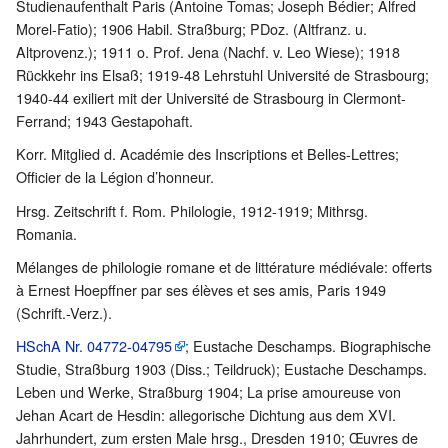
Studienaufenthalt Paris (Antoine Tomas; Joseph Bédier; Alfred
Morel-Fatio); 1906 Habil. Straßburg; PDoz. (Altfranz. u.
Altprovenz.); 1911 o. Prof. Jena (Nachf. v. Leo Wiese); 1918
Rückkehr ins Elsaß; 1919-48 Lehrstuhl Université de Strasbourg;
1940-44 exiliert mit der Université de Strasbourg in Clermont-
Ferrand; 1943 Gestapohaft.
Korr. Mitglied d. Académie des Inscriptions et Belles-Lettres;
Officier de la Légion d’honneur.
Hrsg. Zeitschrift f. Rom. Philologie, 1912-1919; Mithrsg.
Romania.
Mélanges de philologie romane et de littérature médiévale: offerts
à Ernest Hoepffner par ses élèves et ses amis, Paris 1949
(Schrift.-Verz.).
HSchA Nr. 04772-04795
; Eustache Deschamps. Biographische
Studie, Straßburg 1903 (Diss.; Teildruck); Eustache Deschamps.
Leben und Werke, Straßburg 1904; La prise amoureuse von
Jehan Acart de Hesdin: allegorische Dichtung aus dem XVI.
Jahrhundert, zum ersten Male hrsg., Dresden 1910; Œuvres de