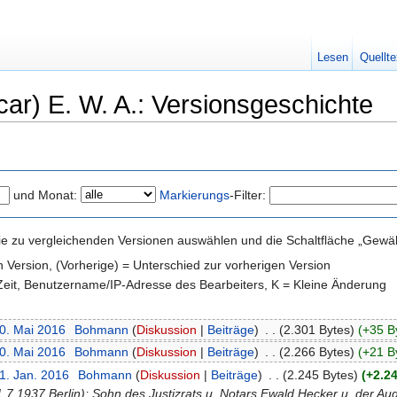
Lesen
Quellte
ar) E. W. A.: Versionsgeschichte
und Monat:
Markierungs
-Filter:
e zu vergleichenden Versionen auswählen und die Schaltfläche „Gewähl
en Version, (Vorherige) = Unterschied zur vorherigen Version
 Zeit, Benutzername/IP-Adresse des Bearbeiters, K = Kleine Änderung
10. Mai 2016
‎
Bohmann
(
Diskussion
|
Beiträge
)
‎
. .
(2.301 Bytes)
(+35 B
10. Mai 2016
‎
Bohmann
(
Diskussion
|
Beiträge
)
‎
. .
(2.266 Bytes)
(+21 B
1. Jan. 2016
‎
Bohmann
(
Diskussion
|
Beiträge
)
‎
. .
(2.245 Bytes)
(+2.2
 1.7.1937 Berlin); Sohn des Justizrats u. Notars Ewald Hecker u. der Au