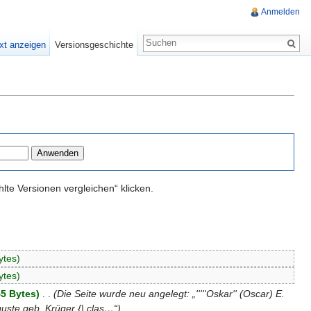
Anmelden
xt anzeigen
Versionsgeschichte
te Versionen vergleichen“ klicken.
ytes)
ytes)
45 Bytes)
‎
. .
(Die Seite wurde neu angelegt: „'''''Oskar'' (Oscar) E.
guste geb. Krüger {| clas…“)