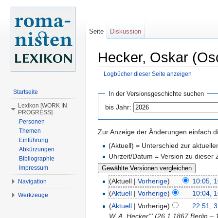
Seite
Diskussion
Hecker, Oskar (Osc
Logbücher dieser Seite anzeigen
Wechseln zu:
Navigation
,
Suche
Startseite
In der Versionsgeschichte suchen
Lexikon [WORK IN
bis Jahr:
PROGRESS]
Personen
Themen
Zur Anzeige der Änderungen einfach di
Einführung
(Aktuell) = Unterschied zur aktuell
Abkürzungen
Uhrzeit/Datum = Version zu dieser
Bibliographie
Impressum
(Aktuell |
Vorherige
)
10:05, 
Navigation
(
Aktuell
|
Vorherige
)
10:04, 
Werkzeuge
(
Aktuell
| Vorherige)
22:51, 3
W. A. Hecker''' (26.1.1867 Berlin –