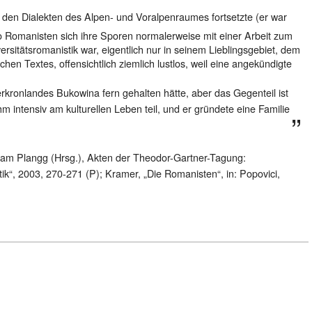
 den Dialekten des Alpen- und Voralpenraumes fortsetzte (er war
o Romanisten sich ihre Sporen normalerweise mit einer Arbeit zum
ersitätsromanistik war, eigentlich nur in seinem Lieblingsgebiet, dem
hen Textes, offensichtlich ziemlich lustlos, weil eine angekündigte
rkronlandes Bukowina fern gehalten hätte, aber das Gegenteil ist
 intensiv am kulturellen Leben teil, und er gründete eine Familie
ram Plangg (Hrsg.), Akten der Theodor-Gartner-Tagung:
“, 2003, 270-271 (P); Kramer, „Die Romanisten“, in: Popovici,