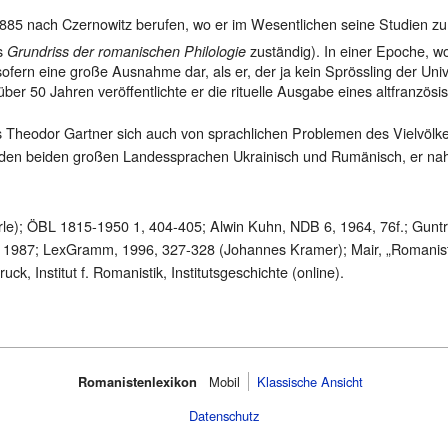
885 nach Czernowitz berufen, wo er im Wesentlichen seine Studien zu
rs
zuständig). In einer Epoche, w
Grundriss der romanischen Philologie
sofern eine große Ausnahme dar, als er, der ja kein Sprössling der Univ
r 50 Jahren veröffentlichte er die rituelle Ausgabe eines altfranzösisc
s Theodor Gartner sich auch von sprachlichen Problemen des Vielvölke
mit den beiden großen Landessprachen Ukrainisch und Rumänisch, er nahm
le); ÖBL 1815-1950 1, 404-405; Alwin Kuhn, NDB 6, 1964, 76f.; Gunt
 1987; LexGramm, 1996, 327-328 (Johannes Kramer); Mair, „Romanistik
uck, Institut f. Romanistik, Institutsgeschichte (online).
Romanistenlexikon
Mobil‌
Klassische Ansicht
Datenschutz