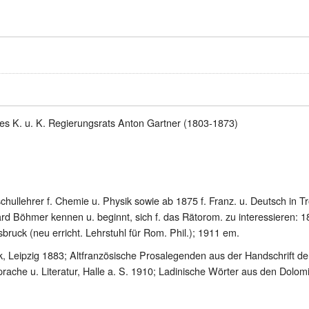
es K. u. K. Regierungsrats Anton Gartner (1803-1873)
chullehrer f. Chemie u. Physik sowie ab 1875 f. Franz. u. Deutsch in 
ard Böhmer kennen u. beginnt, sich f. das Rätorom. zu interessieren: 
bruck (neu erricht. Lehrstuhl für Rom. Phil.); 1911 em.
Leipzig 1883; Altfranzösische Prosalegenden aus der Handschrift der 
he u. Literatur, Halle a. S. 1910; Ladinische Wörter aus den Dolomit