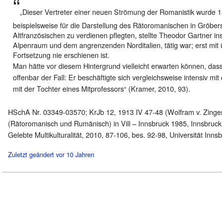
„Dieser Vertreter einer neuen Strömung der Romanistik wurde 1
beispielsweise für die Darstellung des Rätoromanischen in Gröbe
Altfranzösischen zu verdienen pflegten, stellte Theodor Gartner in
Alpenraum und dem angrenzenden Norditalien, tätig war; erst mit übe
Fortsetzung nie erschienen ist.
Man hätte vor diesem Hintergrund vielleicht erwarten können, das
offenbar der Fall: Er beschäftigte sich vergleichsweise intensiv 
mit der Tochter eines Mitprofessors“ (Kramer, 2010, 93).
HSchA Nr. 03349-03570; KrJb 12, 1913 IV 47-48 (Wolfram v. Zinger
(Rätoromanisch und Rumänisch) in Vill – Innsbruck 1985, Innsbruck
Gelebte Multikulturalität, 2010, 87-106, bes. 92-98, Universität Innsbr
Zuletzt geändert vor 10 Jahren