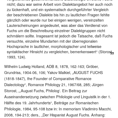
nicht; dazu war seine Arbeit vom Dialektangebot her auch noch
zu lückenhaft, und ein systematisch durchgeführter Vergleich
der beschriebenen Dialekte bis hin zu lautlichen Fragen fehlte
gänzlich oder wurde nur bei einigen wenigen, vereinzelten
Lauterscheinungen angedeutet, was aber das Verdienst von
Fuchs um die Beschreibung einzelner Dialektgruppen nicht
schmälern sollte. Insgesamt ist jedoch die Tatsache, daß Fuchs
versuchte, einzelne Mundarten mit der überregionalen
Hochsprache in lautlicher, morphologischer und teilweise
syntaktischer Hinsicht zu vergleichen, bemerkenswert“ (Storost,
1993, 124).
Wilhelm Ludwig Holland, ADB 8, 1878, 162-163; Gröber,
Grundriss, 1904-06, 106; Yakov Malkiel, „AUGUST FUCHS
(1818-1847), the Founder of Comparative Romance
Dialectology“, Romance Philology 21, 1967/68, 285; Jürgen
Storost, „,August Fuchs, Philolog‘. Ein Beitrag zur
Auseinandersetzung zwischen Philologie und Linguistik in der 1.
Hälfte des 19. Jahrhunderts“, Beiträge zur Romanischen
Philologie, 1984, 95-108 bzw in: In memoriam Vladimiro Macchi,
2008, 194-213; ders., „Der Hispanist August Fuchs. Anhang: