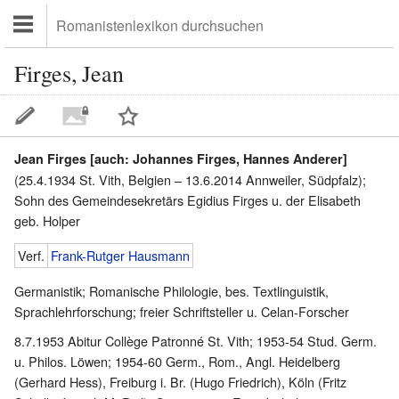
Firges, Jean
Jean Firges [auch: Johannes Firges, Hannes Anderer]
(25.4.1934 St. Vith, Belgien – 13.6.2014 Annweiler, Südpfalz);
Sohn des Gemeindesekretärs Egidius Firges u. der Elisabeth
geb. Holper
Verf.
Frank-Rutger Hausmann
Germanistik; Romanische Philologie, bes. Textlinguistik,
Sprachlehrforschung; freier Schriftsteller u. Celan-Forscher
8.7.1953 Abitur Collège Patronné St. Vith; 1953-54 Stud. Germ.
u. Philos. Löwen; 1954-60 Germ., Rom., Angl. Heidelberg
(Gerhard Hess), Freiburg i. Br. (Hugo Friedrich), Köln (Fritz