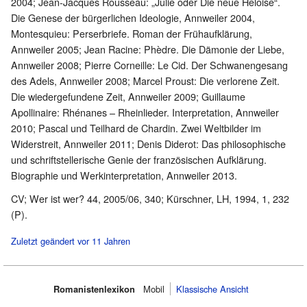
2004; Jean-Jacques Rousseau: „Julie oder Die neue Heloise“.
Die Genese der bürgerlichen Ideologie, Annweiler 2004,
Montesquieu: Perserbriefe. Roman der Frühaufklärung,
Annweiler 2005; Jean Racine: Phèdre. Die Dämonie der Liebe,
Annweiler 2008; Pierre Corneille: Le Cid. Der Schwanengesang
des Adels, Annweiler 2008; Marcel Proust: Die verlorene Zeit.
Die wiedergefundene Zeit, Annweiler 2009; Guillaume
Apollinaire: Rhénanes – Rheinlieder. Interpretation, Annweiler
2010; Pascal und Teilhard de Chardin. Zwei Weltbilder im
Widerstreit, Annweiler 2011; Denis Diderot: Das philosophische
und schriftstellerische Genie der französischen Aufklärung.
Biographie und Werkinterpretation, Annweiler 2013.
CV; Wer ist wer? 44, 2005/06, 340; Kürschner, LH, 1994, 1, 232
(P).
Zuletzt geändert vor 11 Jahren
Romanistenlexikon
Mobil‌
Klassische Ansicht