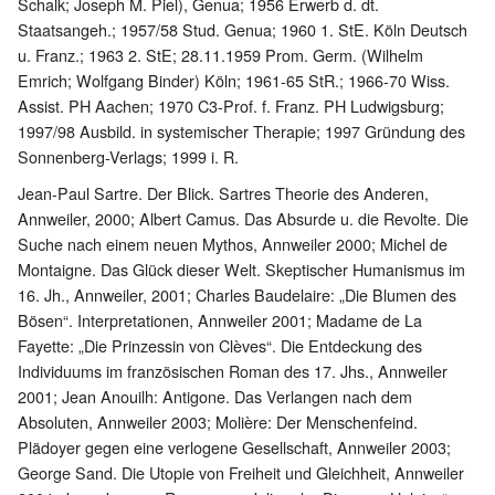
Schalk; Joseph M. Piel), Genua; 1956 Erwerb d. dt.
Staatsangeh.; 1957/58 Stud. Genua; 1960 1. StE. Köln Deutsch
u. Franz.; 1963 2. StE; 28.11.1959 Prom. Germ. (Wilhelm
Emrich; Wolfgang Binder) Köln; 1961-65 StR.; 1966-70 Wiss.
Assist. PH Aachen; 1970 C3-Prof. f. Franz. PH Ludwigsburg;
1997/98 Ausbild. in systemischer Therapie; 1997 Gründung des
Sonnenberg-Verlags; 1999 i. R.
Jean-Paul Sartre. Der Blick. Sartres Theorie des Anderen,
Annweiler, 2000; Albert Camus. Das Absurde u. die Revolte. Die
Suche nach einem neuen Mythos, Annweiler 2000; Michel de
Montaigne. Das Glück dieser Welt. Skeptischer Humanismus im
16. Jh., Annweiler, 2001; Charles Baudelaire: „Die Blumen des
Bösen“. Interpretationen, Annweiler 2001; Madame de La
Fayette: „Die Prinzessin von Clèves“. Die Entdeckung des
Individuums im französischen Roman des 17. Jhs., Annweiler
2001; Jean Anouilh: Antigone. Das Verlangen nach dem
Absoluten, Annweiler 2003; Molière: Der Menschenfeind.
Plädoyer gegen eine verlogene Gesellschaft, Annweiler 2003;
George Sand. Die Utopie von Freiheit und Gleichheit, Annweiler