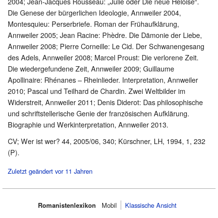
2004; Jean-Jacques Rousseau: „Julie oder Die neue Heloise“.
Die Genese der bürgerlichen Ideologie, Annweiler 2004,
Montesquieu: Perserbriefe. Roman der Frühaufklärung,
Annweiler 2005; Jean Racine: Phèdre. Die Dämonie der Liebe,
Annweiler 2008; Pierre Corneille: Le Cid. Der Schwanengesang
des Adels, Annweiler 2008; Marcel Proust: Die verlorene Zeit.
Die wiedergefundene Zeit, Annweiler 2009; Guillaume
Apollinaire: Rhénanes – Rheinlieder. Interpretation, Annweiler
2010; Pascal und Teilhard de Chardin. Zwei Weltbilder im
Widerstreit, Annweiler 2011; Denis Diderot: Das philosophische
und schriftstellerische Genie der französischen Aufklärung.
Biographie und Werkinterpretation, Annweiler 2013.
CV; Wer ist wer? 44, 2005/06, 340; Kürschner, LH, 1994, 1, 232
(P).
Zuletzt geändert vor 11 Jahren
Romanistenlexikon
Mobil‌
Klassische Ansicht