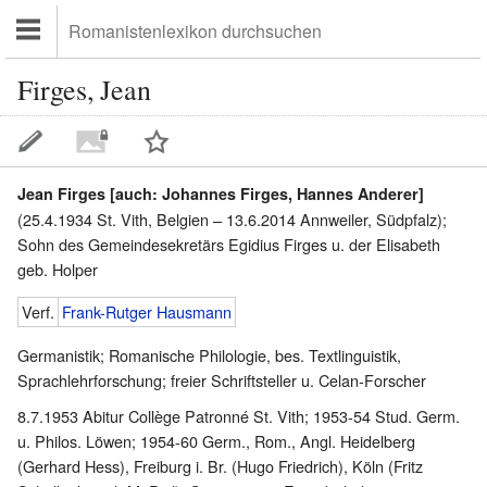
Firges, Jean
Jean Firges [auch: Johannes Firges, Hannes Anderer]
(25.4.1934 St. Vith, Belgien – 13.6.2014 Annweiler, Südpfalz);
Sohn des Gemeindesekretärs Egidius Firges u. der Elisabeth
geb. Holper
Verf.
Frank-Rutger Hausmann
Germanistik; Romanische Philologie, bes. Textlinguistik,
Sprachlehrforschung; freier Schriftsteller u. Celan-Forscher
8.7.1953 Abitur Collège Patronné St. Vith; 1953-54 Stud. Germ.
u. Philos. Löwen; 1954-60 Germ., Rom., Angl. Heidelberg
(Gerhard Hess), Freiburg i. Br. (Hugo Friedrich), Köln (Fritz