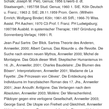
Schalk; Joseph M. Piel), Genua; 1956 Erwerb d. dt.
Staatsangeh.; 1957/58 Stud. Genua; 1960 1. StE. Köln Deutsch
u. Franz.; 1963 2. StE; 28.11.1959 Prom. Germ. (Wilhelm
Emrich; Wolfgang Binder) Köln; 1961-65 StR.; 1966-70 Wiss.
Assist. PH Aachen; 1970 C3-Prof. f. Franz. PH Ludwigsburg;
1997/98 Ausbild. in systemischer Therapie; 1997 Gründung des
Sonnenberg-Verlags; 1999 i. R.
Jean-Paul Sartre. Der Blick. Sartres Theorie des Anderen,
Annweiler, 2000; Albert Camus. Das Absurde u. die Revolte. Die
Suche nach einem neuen Mythos, Annweiler 2000; Michel de
Montaigne. Das Glück dieser Welt. Skeptischer Humanismus im
16. Jh., Annweiler, 2001; Charles Baudelaire: „Die Blumen des
Bösen“. Interpretationen, Annweiler 2001; Madame de La
Fayette: „Die Prinzessin von Clèves“. Die Entdeckung des
Individuums im französischen Roman des 17. Jhs., Annweiler
2001; Jean Anouilh: Antigone. Das Verlangen nach dem
Absoluten, Annweiler 2003; Molière: Der Menschenfeind.
Plädoyer gegen eine verlogene Gesellschaft, Annweiler 2003;
George Sand. Die Utopie von Freiheit und Gleichheit, Annweiler