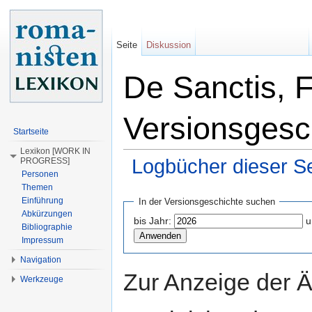
Seite
Diskussion
De Sanctis, 
Versionsgesc
Startseite
Lexikon [WORK IN
Logbücher dieser Se
PROGRESS]
Personen
Wechseln zu:
Navigation
,
Suche
Themen
Einführung
In der Versionsgeschichte suchen
Abkürzungen
bis Jahr:
u
Bibliographie
Impressum
Navigation
Zur Anzeige der 
Werkzeuge